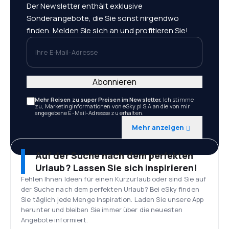
Der Newsletter enthält exklusive
Sonderangebote, die Sie sonst nirgendwo
finden. Melden Sie sich an und profitieren Sie!
Ihre E-Mail-Adresse
Abonnieren
Mehr Reisen zu super Preisen im Newsletter.
Ich stimme
zu, Marketinginformationen von eSky.pl S.A an die von mir
angegebene E-Mail-Adresse zu erhalten.
Mehr anzeigen
Auf der Suche nach dem perfekten
Urlaub? Lassen Sie sich inspirieren!
Fehlen Ihnen Ideen für einen Kurzurlaub oder sind Sie auf
der Suche nach dem perfekten Urlaub? Bei eSky finden
Sie täglich jede Menge Inspiration. Laden Sie unsere App
herunter und bleiben Sie immer über die neuesten
Angebote informiert.