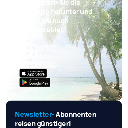
Psst! Laden Sie die
eSky App herunter und
reisen Sie noch
komfortabler.
Täglich neue Angebote: Flüge,
Urlaub, Kurzurlaub
Bequeme Buchungsverwaltung
Alles was wichtig ist, immer
griffbereit!
Newsletter-
Abonnenten
reisen günstiger!