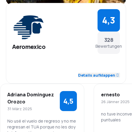
4,3
328
Aeromexico
Bewertungen
4,5
Personal
Details aufklappen
4,4
Pünktlichkeit
Adriana Dominguez
ernesto
4,4
Flugnetz
4,5
Orozco
26 Jänner 2025
31 März 2025
4,1
Ticketpreise
no tuve inconve
puntuales
No usé el vuelo de regreso y no me
regresan el TUA porque no les doy
4,4
Reisekomfort