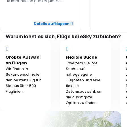
la información que requieren
Y ustedes tampoco
4,4
Gepäckbeförderung
5,0
Personal
Details aufklappen
3,8
Verpflegung
5,0
Pünktlichkeit
Warum lohnt es sich, Flüge bei eSky zu buchen?
4,0
Ticketpreise
5,0
Reisekomfort
Größte Auswahl
Flexible Suche
an Flügen
Erweitern Sie Ihre
5,0
Gepäckbeförderung
Wir finden in
Suche auf
Sekundenschnelle
nahegelegene
den besten Flug für
Flughäfen und eine
Sie aus über 500
flexible
Fluglinien.
Datumsauswahl, um
die günstigste
Option zu finden.