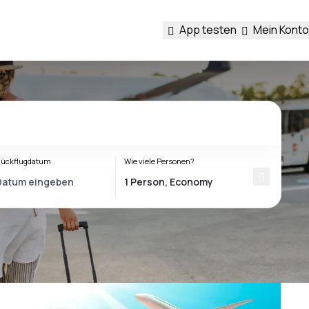
App testen
Mein Konto
ückflugdatum
Wie viele Personen?