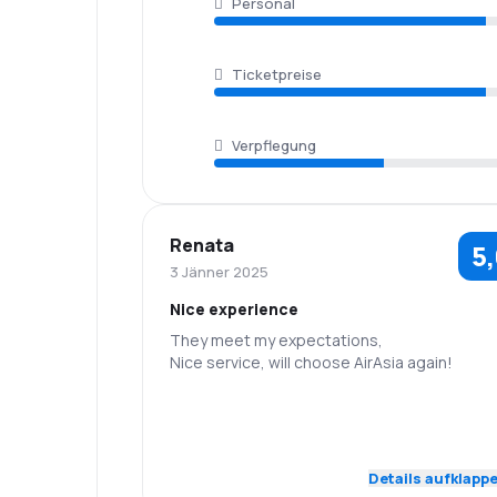
Personal
Ticketpreise
Verpflegung
Renata
5
3 Jänner 2025
Nice experience
They meet my expectations,
Nice service, will choose AirAsia again!
5,0
Personal
Pünktlichkeit
5,0
Flugnetz
Ticketpreise
Details aufklapp