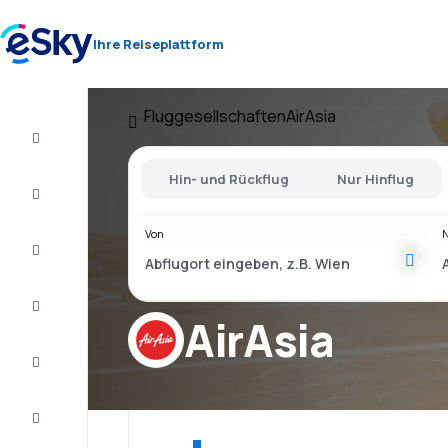
Ihre Reiseplattform
Fluggesellschaften
AirAsia
Flug+Hotel
Hin- und Rückflug
Nur Hinflug
Flüge
Von
Urlaub
Last
Minute
AirAsia
Kurzurlaub
Unterkunft