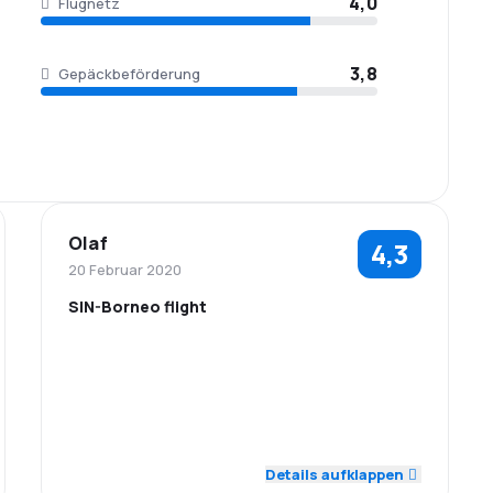
4,0
Flugnetz
3,8
Gepäckbeförderung
Olaf
4,3
20 Februar 2020
SIN-Borneo flight
5,0
4,0
Personal
Pünktlichkeit
4,0
3,0
Flugnetz
Ticketpreise
5,0
5,0
Reisekomfort
Gepäckbeförderung
Details aufklappen