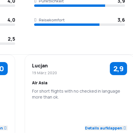
4,0
3,9
Pünktlichkeit
4,0
3,6
Reisekomfort
2,5
Lucjan
,0
2,9
19 März 2020
Air Asia
For short flights with no checked in language
more than ok.
5,0
3,0
4,0
Personal
Pünktlichkeit
5,0
3,0
4,0
Flugnetz
Ticketpreise
en
Details aufklappen