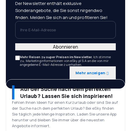
Der Newsletter enthält exklusive
Sonderangebote, die Sie sonst nirgendwo
finden. Melden Sie sich an und profitieren Sie!
Ihre E-Mail-Adresse
Abonnieren
Mehr Reisen zu super Preisen im Newsletter.
Ich stimme
zu, Marketinginformationen von eSky.pl S.A an die von mir
angegebene E-Mail-Adresse zu erhalten.
Mehr anzeigen
Auf der Suche nach dem perfekten
Urlaub? Lassen Sie sich inspirieren!
Fehlen Ihnen Ideen für einen Kurzurlaub oder sind Sie auf
der Suche nach dem perfekten Urlaub? Bei eSky finden
Sie täglich jede Menge Inspiration. Laden Sie unsere App
herunter und bleiben Sie immer über die neuesten
Angebote informiert.