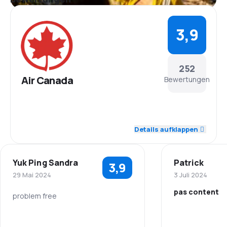
3,9
252
Air Canada
Bewertungen
4,1
Personal
Details aufklappen
3,9
Pünktlichkeit
Yuk Ping Sandra
Patrick
3,9
4,1
Flugnetz
29 Mai 2024
3 Juli 2024
pas content
3,7
Ticketpreise
problem free
4,0
Personal
Personal
3,8
Reisekomfort