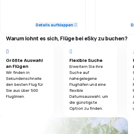
4,0
Pünktlichkeit
Pünktlichkeit
4,0
Gepäckbeförderung
4,0
Flugnetz
Flugnetz
Details aufklappen
D
3,4
Verpflegung
Warum lohnt es sich, Flüge bei eSky zu buchen?
4,0
Ticketpreise
Ticketpreise
4,0
Reisekomfort
Reisekomfort
Größte Auswahl
Flexible Suche
an Flügen
Erweitern Sie Ihre
4,0
Gepäckbeförderung
Gepäckbeför
Wir finden in
Suche auf
Sekundenschnelle
nahegelegene
3,0
Verpflegung
Verpflegung
den besten Flug für
Flughäfen und eine
Sie aus über 500
flexible
Fluglinien.
Datumsauswahl, um
die günstigste
Option zu finden.