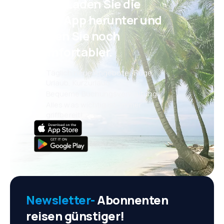
Psst! Laden Sie die
eSky App herunter und
reisen Sie noch
komfortabler.
Täglich neue Angebote: Flüge,
Urlaub, Kurzurlaub
Bequeme Buchungsverwaltung
Alles was wichtig ist, immer
griffbereit!
Newsletter-
Abonnenten
reisen günstiger!