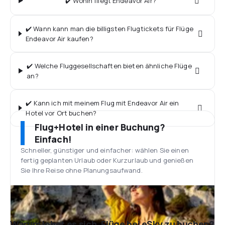
✔️ Wohin fliegt Endeavor Air?
✔️ Wann kann man die billigsten Flugtickets für Flüge
Endeavor Air kaufen?
✔️ Welche Fluggesellschaften bieten ähnliche Flüge
an?
✔️ Kann ich mit meinem Flug mit Endeavor Air ein
Hotel vor Ort buchen?
Flug+Hotel in einer Buchung?
Einfach!
Schneller, günstiger und einfacher: wählen Sie einen
fertig geplanten Urlaub oder Kurzurlaub und genießen
Sie Ihre Reise ohne Planungsaufwand.
Warum lohnt es sich, Flüge bei eSky zu buchen?