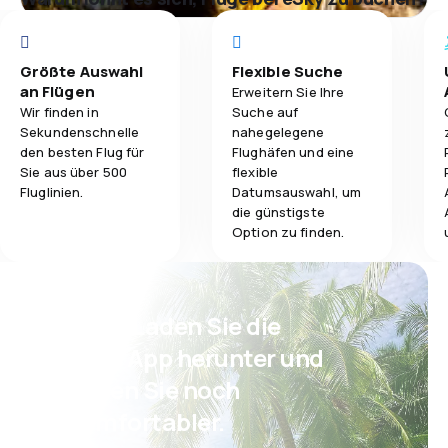
Größte Auswahl
Flexible Suche
an Flügen
Erweitern Sie Ihre
Wir finden in
Suche auf
Sekundenschnelle
nahegelegene
den besten Flug für
Flughäfen und eine
Sie aus über 500
flexible
Fluglinien.
Datumsauswahl, um
die günstigste
Option zu finden.
Psst! Laden Sie die
eSky App herunter und
reisen Sie noch
komfortabler.