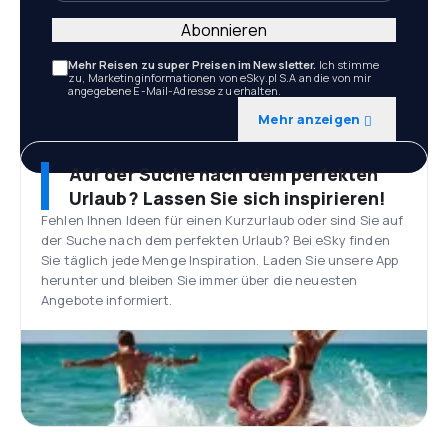
Abonnieren
Mehr Reisen zu super Preisen im Newsletter.
Ich stimme
zu, Marketinginformationen von eSky.pl S.A an die von mir
angegebene E-Mail-Adresse zu erhalten.
Mehr anzeigen
Auf der Suche nach dem perfekten
Urlaub? Lassen Sie sich inspirieren!
Fehlen Ihnen Ideen für einen Kurzurlaub oder sind Sie auf
der Suche nach dem perfekten Urlaub? Bei eSky finden
Sie täglich jede Menge Inspiration. Laden Sie unsere App
herunter und bleiben Sie immer über die neuesten
Angebote informiert.