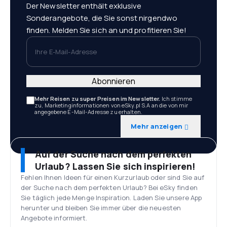
Der Newsletter enthält exklusive
Sonderangebote, die Sie sonst nirgendwo
finden. Melden Sie sich an und profitieren Sie!
Ihre E-Mail-Adresse
Abonnieren
Mehr Reisen zu super Preisen im Newsletter.
Ich stimme
zu, Marketinginformationen von eSky.pl S.A an die von mir
angegebene E-Mail-Adresse zu erhalten.
Mehr anzeigen
Auf der Suche nach dem perfekten
Urlaub? Lassen Sie sich inspirieren!
Fehlen Ihnen Ideen für einen Kurzurlaub oder sind Sie auf
der Suche nach dem perfekten Urlaub? Bei eSky finden
Sie täglich jede Menge Inspiration. Laden Sie unsere App
herunter und bleiben Sie immer über die neuesten
Angebote informiert.