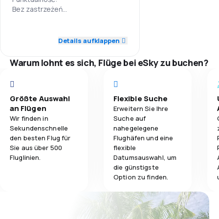
Bez zastrzeżeń
4,0
Sieć połączeń:
Gepäckbeförderung
ok, latam zawsze z Londynu
4,0
Personal
Ceny biletów:
Details aufklappen
4,0
Verpflegung
W porównaniu z innymi liniami
4,0
Pünktlichkeit
taniej, choć loty do Afryko ogólnie
Warum lohnt es sich, Flüge bei eSky zu buchen?
drogie
Komfort podróży:
3,0
Flugnetz
Wyjątkowo dobry, samolot
zaskakująco nowy, piękny z
Größte Auswahl
Flexible Suche
3,0
Ticketpreise
komputerem przed kazdym
an Flügen
Erweitern Sie Ihre
siedzeniem
Wir finden in
Suche auf
4,0
Reisekomfort
Przewóz bagażu:
Sekundenschnelle
nahegelegene
Bardzo dobry,bo mozna na ten lot
den besten Flug für
Flughäfen und eine
w cenie biletu zabrac 2X 24 kg
Sie aus über 500
flexible
4,0
Gepäckbeförderung
bagazu + bagaz podreczny
Fluglinien.
Datumsauswahl, um
Posiłki:
die günstigste
4,0
Verpflegung
Pyszne co zdaza sie niezbyt
Option zu finden.
czesto w samolotach