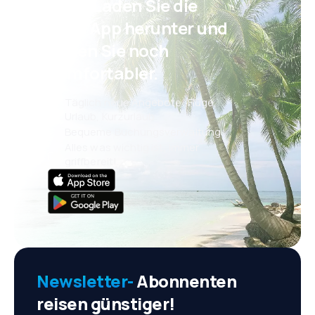
Psst! Laden Sie die
eSky App herunter und
reisen Sie noch
komfortabler.
Täglich neue Angebote: Flüge,
Urlaub, Kurzurlaub
Bequeme Buchungsverwaltung
Alles was wichtig ist, immer
griffbereit!
Newsletter-
Abonnenten
reisen günstiger!