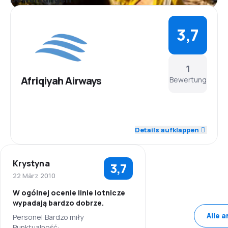
3,7
1
Afriqiyah Airways
Bewertung
4,0
Personal
Details aufklappen
4,0
Pünktlichkeit
Krystyna
3,7
3,0
Flugnetz
22 März 2010
W ogólnej ocenie linie lotnicze
3,0
Ticketpreise
wypadają bardzo dobrze.
Alle 
Personel:Bardzo miły
4,0
Reisekomfort
Punktualność: