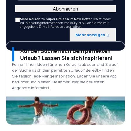
Abonnieren
Mehr Reisen zu super Preisen im Newsletter.
Ich stimme
zu, Marketinginformationen von eSky.pl S.A an die von mir
angegebene E-Mail-Adresse zu erhalten.
Mehr anzeigen
Auf der Suche nach dem perfekten
Urlaub? Lassen Sie sich inspirieren!
Fehlen Ihnen Ideen für einen Kurzurlaub oder sind Sie auf
der Suche nach dem perfekten Urlaub? Bei eSky finden
Sie täglich jede Menge Inspiration. Laden Sie unsere App
herunter und bleiben Sie immer über die neuesten
Angebote informiert.