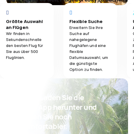
Größte Auswahl
Flexible Suche
an Flügen
Erweitern Sie Ihre
Wir finden in
Suche auf
Sekundenschnelle
nahegelegene
den besten Flug für
Flughäfen und eine
Sie aus über 500
flexible
Fluglinien.
Datumsauswahl, um
die günstigste
Option zu finden.
Psst! Laden Sie die
eSky App herunter und
reisen Sie noch
komfortabler.