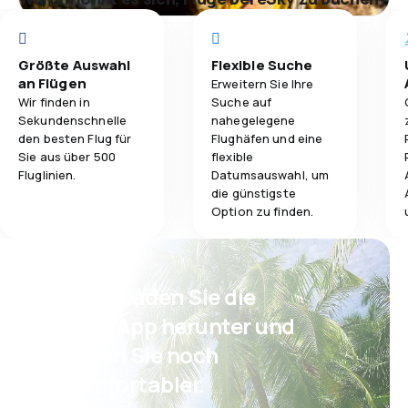
Größte Auswahl
Flexible Suche
an Flügen
Erweitern Sie Ihre
Wir finden in
Suche auf
Sekundenschnelle
nahegelegene
den besten Flug für
Flughäfen und eine
Sie aus über 500
flexible
Fluglinien.
Datumsauswahl, um
die günstigste
Option zu finden.
Psst! Laden Sie die
eSky App herunter und
reisen Sie noch
komfortabler.