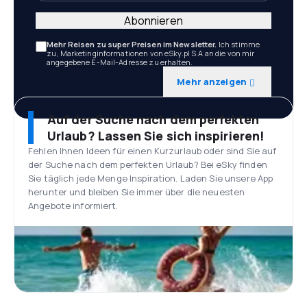
Abonnieren
Mehr Reisen zu super Preisen im Newsletter.
Ich stimme
zu, Marketinginformationen von eSky.pl S.A an die von mir
angegebene E-Mail-Adresse zu erhalten.
Mehr anzeigen
Auf der Suche nach dem perfekten
Urlaub? Lassen Sie sich inspirieren!
Fehlen Ihnen Ideen für einen Kurzurlaub oder sind Sie auf
der Suche nach dem perfekten Urlaub? Bei eSky finden
Sie täglich jede Menge Inspiration. Laden Sie unsere App
herunter und bleiben Sie immer über die neuesten
Angebote informiert.