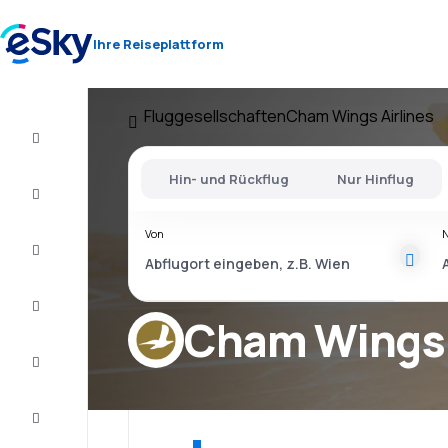
Ihre Reiseplattform
Fluggesellschaften
Cham Wings Airlines
Flug+Hotel
Hin- und Rückflug
Nur Hinflug
Flüge
Von
Urlaub
Last
Minute
Cham Wings 
Kurzurlaub
Unterkunft