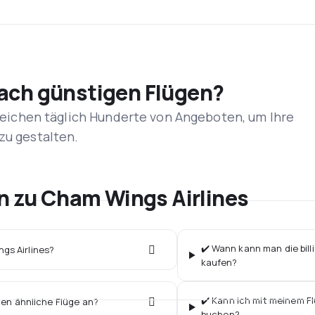
nach günstigen Flügen?
rgleichen täglich Hunderte von Angeboten, um Ihre
zu gestalten.
en zu Cham Wings Airlines
✔️ Wann kann man die bill
ngs Airlines?
kaufen?
✔️ Kann ich mit meinem Fl
ten ähnliche Flüge an?
buchen?