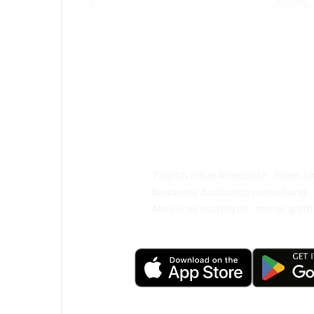
Psst! Laden Sie
herunter und re
komfortabler.
Täglich neue Angebote: Flüge, Ur
Bequeme Buchungsverwaltung
Alles was wichtig ist, immer griffb