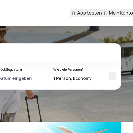
App testen
Mein Konto
ückflugdatum
Wie viele Personen?