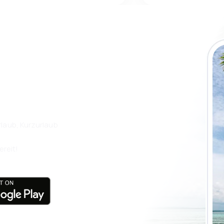
 die eSky App
isen Sie noch
laub, Kurzurlaub
ereit!