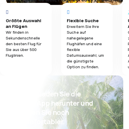
Größte Auswahl
Flexible Suche
an Flügen
Erweitern Sie Ihre
Wir finden in
Suche auf
Sekundenschnelle
nahegelegene
den besten Flug für
Flughäfen und eine
Sie aus über 500
flexible
Fluglinien.
Datumsauswahl, um
die günstigste
Option zu finden.
Psst! Laden Sie die
eSky App herunter und
reisen Sie noch
komfortabler.