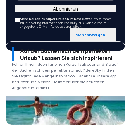
Abonnieren
Mehr Reisen zu super Preisen im Newsletter.
Ich stimme
zu, Marketinginformationen von eSky.pl S.A an die von mir
angegebene E-Mail-Adresse zu erhalten.
Mehr anzeigen
Auf der Suche nach dem perfekten
Urlaub? Lassen Sie sich inspirieren!
Fehlen Ihnen Ideen für einen Kurzurlaub oder sind Sie auf
der Suche nach dem perfekten Urlaub? Bei eSky finden
Sie täglich jede Menge Inspiration. Laden Sie unsere App
herunter und bleiben Sie immer über die neuesten
Angebote informiert.