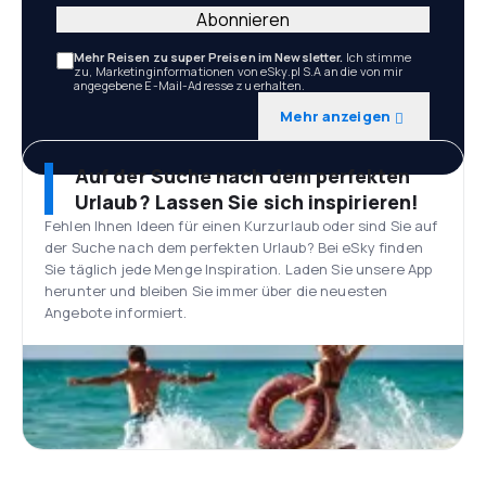
Abonnieren
Mehr Reisen zu super Preisen im Newsletter.
Ich stimme
zu, Marketinginformationen von eSky.pl S.A an die von mir
angegebene E-Mail-Adresse zu erhalten.
Mehr anzeigen
Auf der Suche nach dem perfekten
Urlaub? Lassen Sie sich inspirieren!
Fehlen Ihnen Ideen für einen Kurzurlaub oder sind Sie auf
der Suche nach dem perfekten Urlaub? Bei eSky finden
Sie täglich jede Menge Inspiration. Laden Sie unsere App
herunter und bleiben Sie immer über die neuesten
Angebote informiert.