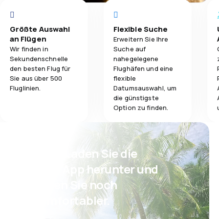
Größte Auswahl
Flexible Suche
an Flügen
Erweitern Sie Ihre
Wir finden in
Suche auf
Sekundenschnelle
nahegelegene
den besten Flug für
Flughäfen und eine
Sie aus über 500
flexible
Fluglinien.
Datumsauswahl, um
die günstigste
Option zu finden.
Psst! Laden Sie die
eSky App herunter und
reisen Sie noch
komfortabler.