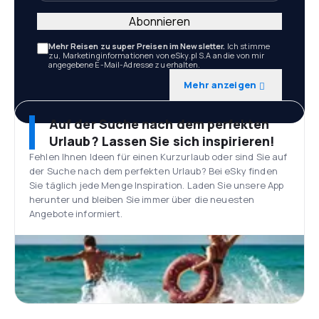
Abonnieren
Mehr Reisen zu super Preisen im Newsletter.
Ich stimme
zu, Marketinginformationen von eSky.pl S.A an die von mir
angegebene E-Mail-Adresse zu erhalten.
Mehr anzeigen
Auf der Suche nach dem perfekten
Urlaub? Lassen Sie sich inspirieren!
Fehlen Ihnen Ideen für einen Kurzurlaub oder sind Sie auf
der Suche nach dem perfekten Urlaub? Bei eSky finden
Sie täglich jede Menge Inspiration. Laden Sie unsere App
herunter und bleiben Sie immer über die neuesten
Angebote informiert.