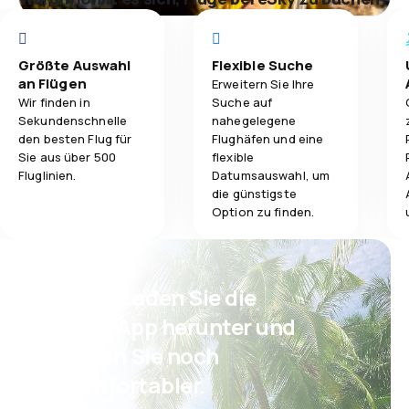
Größte Auswahl
Flexible Suche
an Flügen
Erweitern Sie Ihre
Wir finden in
Suche auf
Sekundenschnelle
nahegelegene
den besten Flug für
Flughäfen und eine
Sie aus über 500
flexible
Fluglinien.
Datumsauswahl, um
die günstigste
Option zu finden.
Psst! Laden Sie die
eSky App herunter und
reisen Sie noch
komfortabler.