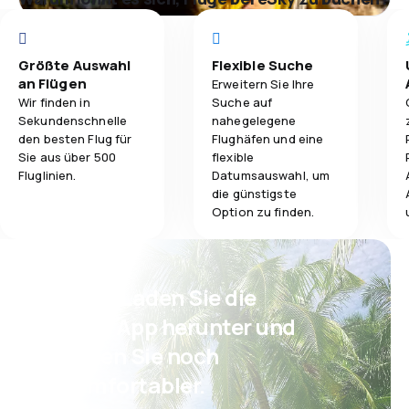
Größte Auswahl
Flexible Suche
an Flügen
Erweitern Sie Ihre
Wir finden in
Suche auf
Sekundenschnelle
nahegelegene
den besten Flug für
Flughäfen und eine
Sie aus über 500
flexible
Fluglinien.
Datumsauswahl, um
die günstigste
Option zu finden.
Psst! Laden Sie die
eSky App herunter und
reisen Sie noch
komfortabler.