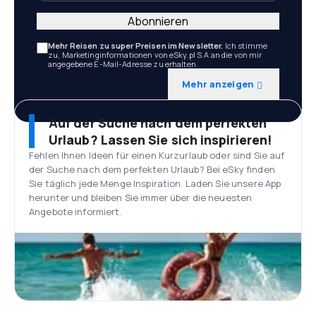
Abonnieren
Mehr Reisen zu super Preisen im Newsletter.
Ich stimme
zu, Marketinginformationen von eSky.pl S.A an die von mir
angegebene E-Mail-Adresse zu erhalten.
Mehr anzeigen
Auf der Suche nach dem perfekten
Urlaub? Lassen Sie sich inspirieren!
Fehlen Ihnen Ideen für einen Kurzurlaub oder sind Sie auf
der Suche nach dem perfekten Urlaub? Bei eSky finden
Sie täglich jede Menge Inspiration. Laden Sie unsere App
herunter und bleiben Sie immer über die neuesten
Angebote informiert.