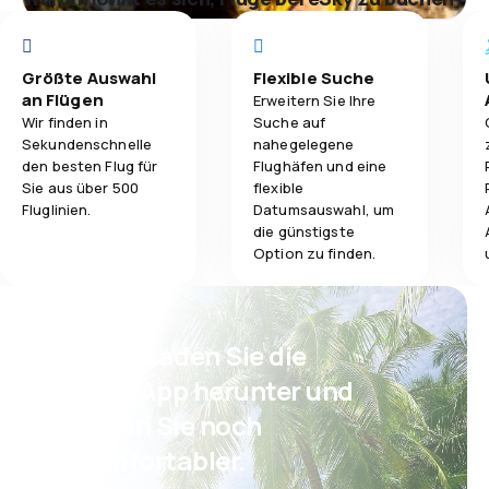
Größte Auswahl
Flexible Suche
an Flügen
Erweitern Sie Ihre
Wir finden in
Suche auf
Sekundenschnelle
nahegelegene
den besten Flug für
Flughäfen und eine
Sie aus über 500
flexible
Fluglinien.
Datumsauswahl, um
die günstigste
Option zu finden.
Psst! Laden Sie die
eSky App herunter und
reisen Sie noch
komfortabler.