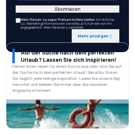
Abonnieren
Mehr Reisen zu super Preisen im Newsletter.
Ich stimme
zu, Marketinginformationen von eSky.pl S.A an die von mir
angegebene E-Mail-Adresse zu erhalten.
Mehr anzeigen
Auf der Suche nach dem perfekten
Urlaub? Lassen Sie sich inspirieren!
Fehlen Ihnen Ideen für einen Kurzurlaub oder sind Sie auf
der Suche nach dem perfekten Urlaub? Bei eSky finden
Sie täglich jede Menge Inspiration. Laden Sie unsere App
herunter und bleiben Sie immer über die neuesten
Angebote informiert.