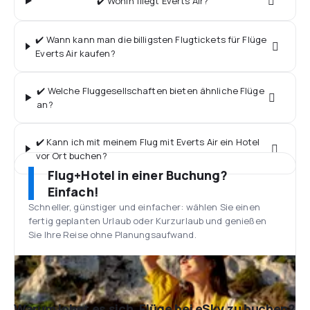
✔️ Wohin fliegt Everts Air?
✔️ Wann kann man die billigsten Flugtickets für Flüge
Everts Air kaufen?
✔️ Welche Fluggesellschaften bieten ähnliche Flüge
an?
✔️ Kann ich mit meinem Flug mit Everts Air ein Hotel
vor Ort buchen?
Flug+Hotel in einer Buchung?
Einfach!
Schneller, günstiger und einfacher: wählen Sie einen
fertig geplanten Urlaub oder Kurzurlaub und genießen
Sie Ihre Reise ohne Planungsaufwand.
Warum lohnt es sich, Flüge bei eSky zu buchen?