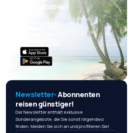
komfortabler.
Täglich neue Angebote: Flüge,
Urlaub, Kurzurlaub
Bequeme Buchungsverwaltung
Alles was wichtig ist, immer
griffbereit!
Newsletter-
Abonnenten
reisen günstiger!
Der Newsletter enthält exklusive
Sonderangebote, die Sie sonst nirgendwo
finden. Melden Sie sich an und profitieren Sie!