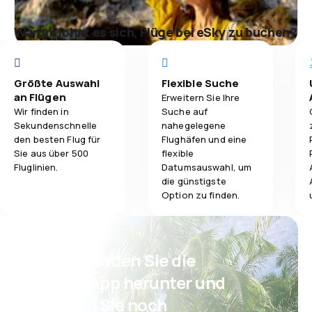
Warum lohnt es sich, Flüge bei eSky zu buchen?
Größte Auswahl
Flexible Suche
an Flügen
Erweitern Sie Ihre
Wir finden in
Suche auf
Sekundenschnelle
nahegelegene
den besten Flug für
Flughäfen und eine
Sie aus über 500
flexible
Fluglinien.
Datumsauswahl, um
die günstigste
Option zu finden.
Psst! Laden Sie die
eSky App herunter und
reisen Sie noch