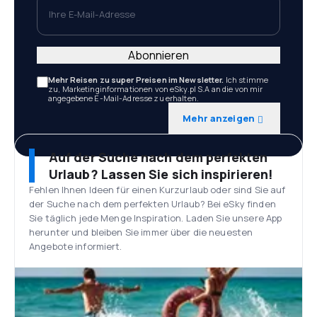
Ihre E-Mail-Adresse
Abonnieren
Mehr Reisen zu super Preisen im Newsletter.
Ich stimme
zu, Marketinginformationen von eSky.pl S.A an die von mir
angegebene E-Mail-Adresse zu erhalten.
Mehr anzeigen
Auf der Suche nach dem perfekten
Urlaub? Lassen Sie sich inspirieren!
Fehlen Ihnen Ideen für einen Kurzurlaub oder sind Sie auf
der Suche nach dem perfekten Urlaub? Bei eSky finden
Sie täglich jede Menge Inspiration. Laden Sie unsere App
herunter und bleiben Sie immer über die neuesten
Angebote informiert.