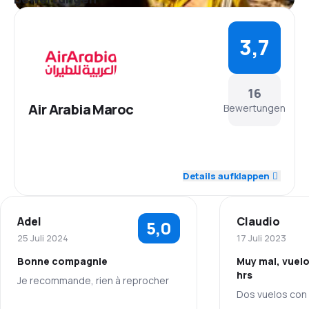
3,7
16
Air Arabia Maroc
Bewertungen
4,0
Personal
Details aufklappen
4,2
Pünktlichkeit
Adel
Claudio
5,0
3,5
Flugnetz
25 Juli 2024
17 Juli 2023
Bonne compagnie
Muy mal, vuelo
3,7
Ticketpreise
hrs
Je recommande, rien à reprocher
Dos vuelos con 
3,8
Reisekomfort