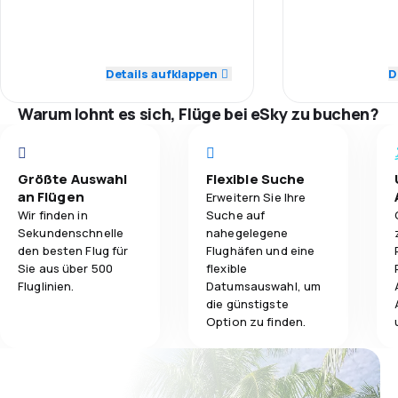
5,0
Personal
Personal
3,8
Gepäckbeförderung
5,0
Pünktlichkeit
Pünktlichkeit
Details aufklappen
D
2,9
Verpflegung
5,0
Flugnetz
Flugnetz
Warum lohnt es sich, Flüge bei eSky zu buchen?
5,0
Ticketpreise
Ticketpreise
5,0
Reisekomfort
Größte Auswahl
Flexible Suche
Reisekomfort
an Flügen
Erweitern Sie Ihre
Wir finden in
Suche auf
5,0
Gepäckbeförderung
Sekundenschnelle
nahegelegene
Gepäckbeför
den besten Flug für
Flughäfen und eine
5,0
Verpflegung
Sie aus über 500
flexible
Verpflegung
Fluglinien.
Datumsauswahl, um
die günstigste
Option zu finden.