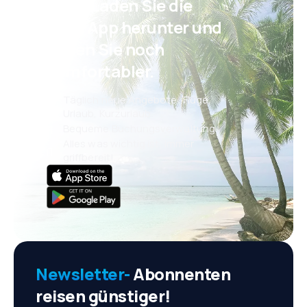
Psst! Laden Sie die
eSky App herunter und
reisen Sie noch
komfortabler.
Täglich neue Angebote: Flüge,
Urlaub, Kurzurlaub
Bequeme Buchungsverwaltung
Alles was wichtig ist, immer
griffbereit!
Newsletter-
Abonnenten
reisen günstiger!