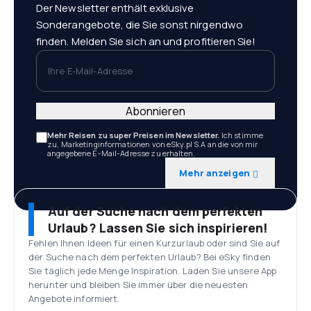
Der Newsletter enthält exklusive
Sonderangebote, die Sie sonst nirgendwo
finden. Melden Sie sich an und profitieren Sie!
Ihre E-Mail-Adresse
Abonnieren
Mehr Reisen zu super Preisen im Newsletter.
Ich stimme
zu, Marketinginformationen von eSky.pl S.A an die von mir
angegebene E-Mail-Adresse zu erhalten.
Mehr anzeigen
Auf der Suche nach dem perfekten
Urlaub? Lassen Sie sich inspirieren!
Fehlen Ihnen Ideen für einen Kurzurlaub oder sind Sie auf
der Suche nach dem perfekten Urlaub? Bei eSky finden
Sie täglich jede Menge Inspiration. Laden Sie unsere App
herunter und bleiben Sie immer über die neuesten
Angebote informiert.