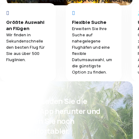
Größte Auswahl
Flexible Suche
an Flügen
Erweitern Sie Ihre
Wir finden in
Suche auf
Sekundenschnelle
nahegelegene
den besten Flug für
Flughäfen und eine
Sie aus über 500
flexible
Fluglinien.
Datumsauswahl, um
die günstigste
Option zu finden.
Psst! Laden Sie die
eSky App herunter und
reisen Sie noch
komfortabler.