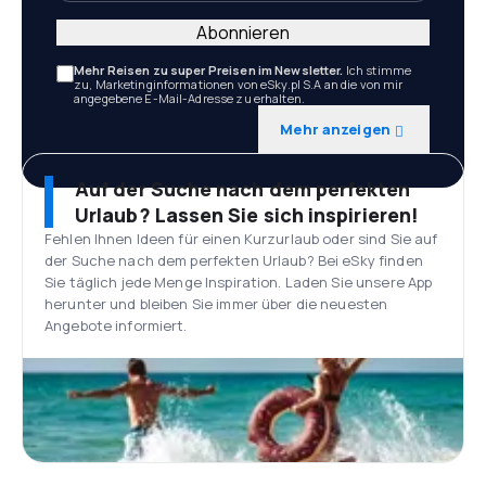
Abonnieren
Mehr Reisen zu super Preisen im Newsletter.
Ich stimme
zu, Marketinginformationen von eSky.pl S.A an die von mir
angegebene E-Mail-Adresse zu erhalten.
Mehr anzeigen
Auf der Suche nach dem perfekten
Urlaub? Lassen Sie sich inspirieren!
Fehlen Ihnen Ideen für einen Kurzurlaub oder sind Sie auf
der Suche nach dem perfekten Urlaub? Bei eSky finden
Sie täglich jede Menge Inspiration. Laden Sie unsere App
herunter und bleiben Sie immer über die neuesten
Angebote informiert.