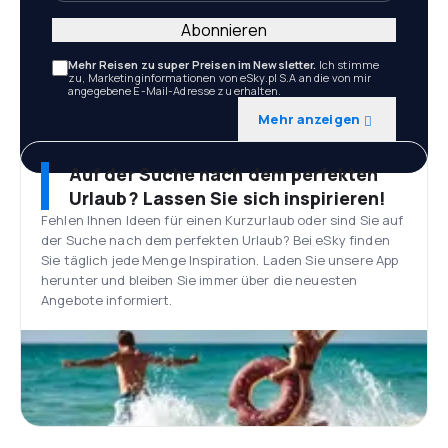
Abonnieren
Mehr Reisen zu super Preisen im Newsletter.
Ich stimme
zu, Marketinginformationen von eSky.pl S.A an die von mir
angegebene E-Mail-Adresse zu erhalten.
Mehr anzeigen
Auf der Suche nach dem perfekten
Urlaub? Lassen Sie sich inspirieren!
Fehlen Ihnen Ideen für einen Kurzurlaub oder sind Sie auf
der Suche nach dem perfekten Urlaub? Bei eSky finden
Sie täglich jede Menge Inspiration. Laden Sie unsere App
herunter und bleiben Sie immer über die neuesten
Angebote informiert.