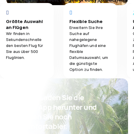
Größte Auswahl
Flexible Suche
an Flügen
Erweitern Sie Ihre
Wir finden in
Suche auf
Sekundenschnelle
nahegelegene
den besten Flug für
Flughäfen und eine
Sie aus über 500
flexible
Fluglinien.
Datumsauswahl, um
die günstigste
Option zu finden.
Psst! Laden Sie die
eSky App herunter und
reisen Sie noch
komfortabler.