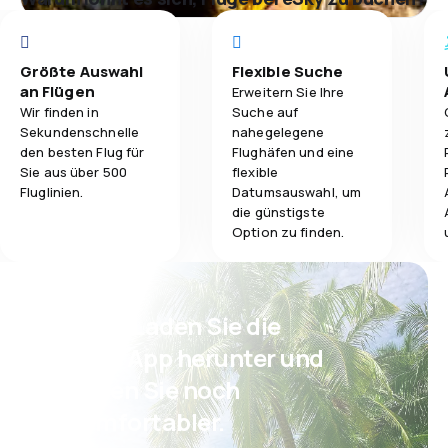
Größte Auswahl
Flexible Suche
an Flügen
Erweitern Sie Ihre
Wir finden in
Suche auf
Sekundenschnelle
nahegelegene
den besten Flug für
Flughäfen und eine
Sie aus über 500
flexible
Fluglinien.
Datumsauswahl, um
die günstigste
Option zu finden.
Psst! Laden Sie die
eSky App herunter und
reisen Sie noch
komfortabler.