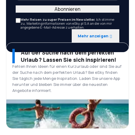
Abonnieren
Mehr Reisen zu super Preisen im Newsletter.
Ich stimme
zu, Marketinginformationen von eSky.pl S.A an die von mir
angegebene E-Mail-Adresse zu erhalten.
Mehr anzeigen
Auf der Suche nach dem perfekten
Urlaub? Lassen Sie sich inspirieren!
Fehlen Ihnen Ideen für einen Kurzurlaub oder sind Sie auf
der Suche nach dem perfekten Urlaub? Bei eSky finden
Sie täglich jede Menge Inspiration. Laden Sie unsere App
herunter und bleiben Sie immer über die neuesten
Angebote informiert.