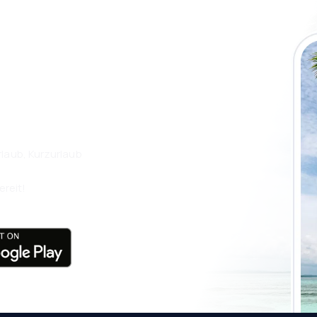
 die eSky App
isen Sie noch
laub, Kurzurlaub
ereit!