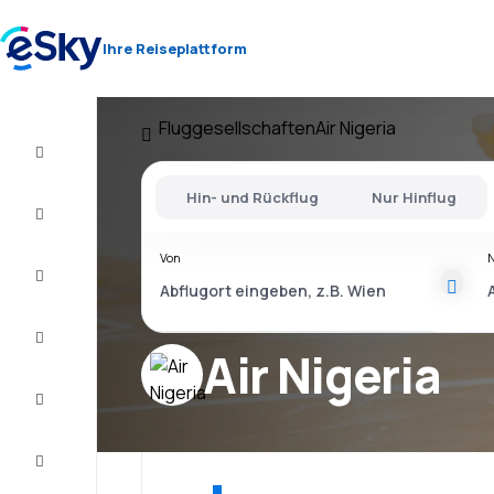
Ihre Reiseplattform
Fluggesellschaften
Air Nigeria
Flug+Hotel
Hin- und Rückflug
Nur Hinflug
Flüge
Von
Urlaub
Last
Minute
Air Nigeria
Kurzurlaub
Unterkunft