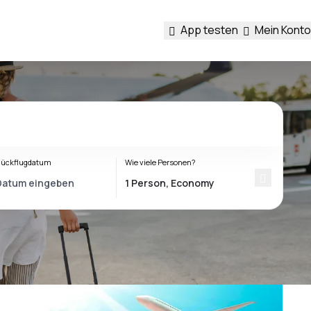
App testen
Mein Konto
ückflugdatum
Wie viele Personen?