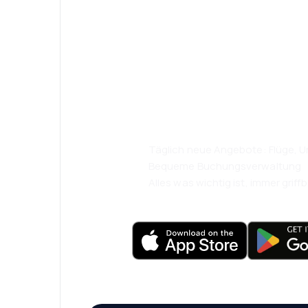
Psst! Laden Sie
herunter und re
komfortabler.
Täglich neue Angebote: Flüge, Ur
Bequeme Buchungsverwaltung
Alles was wichtig ist, immer griffb