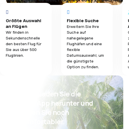
Größte Auswahl
Flexible Suche
an Flügen
Erweitern Sie Ihre
Wir finden in
Suche auf
Sekundenschnelle
nahegelegene
den besten Flug für
Flughäfen und eine
Sie aus über 500
flexible
Fluglinien.
Datumsauswahl, um
die günstigste
Option zu finden.
Psst! Laden Sie die
eSky App herunter und
reisen Sie noch
komfortabler.