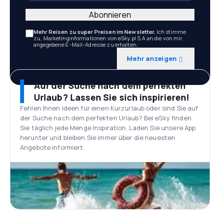
Abonnieren
Mehr Reisen zu super Preisen im Newsletter.
Ich stimme
zu, Marketinginformationen von eSky.pl S.A an die von mir
angegebene E-Mail-Adresse zu erhalten.
Mehr anzeigen
Auf der Suche nach dem perfekten
Urlaub? Lassen Sie sich inspirieren!
Fehlen Ihnen Ideen für einen Kurzurlaub oder sind Sie auf
der Suche nach dem perfekten Urlaub? Bei eSky finden
Sie täglich jede Menge Inspiration. Laden Sie unsere App
herunter und bleiben Sie immer über die neuesten
Angebote informiert.