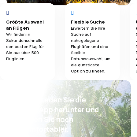
Größte Auswahl
Flexible Suche
an Flügen
Erweitern Sie Ihre
Wir finden in
Suche auf
Sekundenschnelle
nahegelegene
den besten Flug für
Flughäfen und eine
Sie aus über 500
flexible
Fluglinien.
Datumsauswahl, um
die günstigste
Option zu finden.
Psst! Laden Sie die
eSky App herunter und
reisen Sie noch
komfortabler.