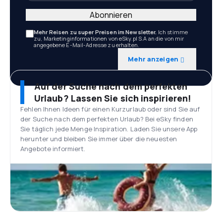
Abonnieren
Mehr Reisen zu super Preisen im Newsletter.
Ich stimme
zu, Marketinginformationen von eSky.pl S.A an die von mir
angegebene E-Mail-Adresse zu erhalten.
Mehr anzeigen
Auf der Suche nach dem perfekten
Urlaub? Lassen Sie sich inspirieren!
Fehlen Ihnen Ideen für einen Kurzurlaub oder sind Sie auf
der Suche nach dem perfekten Urlaub? Bei eSky finden
Sie täglich jede Menge Inspiration. Laden Sie unsere App
herunter und bleiben Sie immer über die neuesten
Angebote informiert.