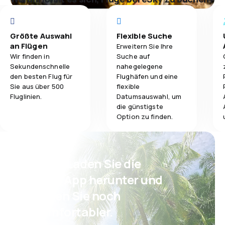
Größte Auswahl
Flexible Suche
an Flügen
Erweitern Sie Ihre
Wir finden in
Suche auf
Sekundenschnelle
nahegelegene
den besten Flug für
Flughäfen und eine
Sie aus über 500
flexible
Fluglinien.
Datumsauswahl, um
die günstigste
Option zu finden.
Psst! Laden Sie die
eSky App herunter und
reisen Sie noch
komfortabler.