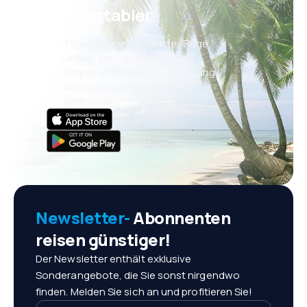
komfortabler.
Täglich neue Angebote: Flüge,
Urlaub, Kurzurlaub
Bequeme Buchungsverwaltung
Alles was wichtig ist, immer
griffbereit!
Newsletter-
Abonnenten
reisen günstiger!
Der Newsletter enthält exklusive
Sonderangebote, die Sie sonst nirgendwo
finden. Melden Sie sich an und profitieren Sie!