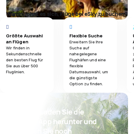
Warum lohnt es sich, Flüge bei eSky zu buchen?
Größte Auswahl
Flexible Suche
an Flügen
Erweitern Sie Ihre
Wir finden in
Suche auf
Sekundenschnelle
nahegelegene
den besten Flug für
Flughäfen und eine
Sie aus über 500
flexible
Fluglinien.
Datumsauswahl, um
die günstigste
Option zu finden.
Psst! Laden Sie die
eSky App herunter und
reisen Sie noch