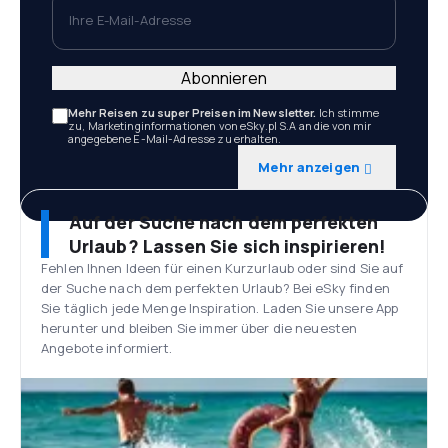
Ihre E-Mail-Adresse
Abonnieren
Mehr Reisen zu super Preisen im Newsletter.
Ich stimme
zu, Marketinginformationen von eSky.pl S.A an die von mir
angegebene E-Mail-Adresse zu erhalten.
Mehr anzeigen
Auf der Suche nach dem perfekten
Urlaub? Lassen Sie sich inspirieren!
Fehlen Ihnen Ideen für einen Kurzurlaub oder sind Sie auf
der Suche nach dem perfekten Urlaub? Bei eSky finden
Sie täglich jede Menge Inspiration. Laden Sie unsere App
herunter und bleiben Sie immer über die neuesten
Angebote informiert.