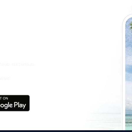
 die eSky App
isen Sie noch
laub, Kurzurlaub
ereit!