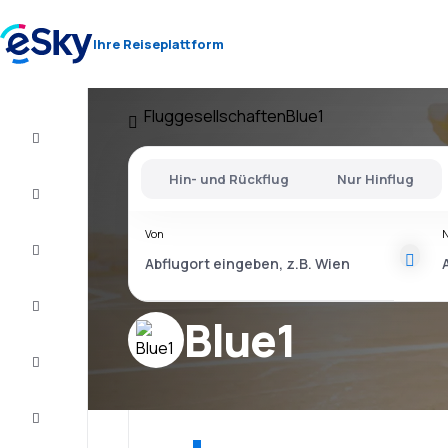
Ihre Reiseplattform
Fluggesellschaften
Blue1
Flug+Hotel
Hin- und Rückflug
Nur Hinflug
Flüge
Von
Urlaub
Last
Minute
Blue1
Kurzurlaub
Unterkunft