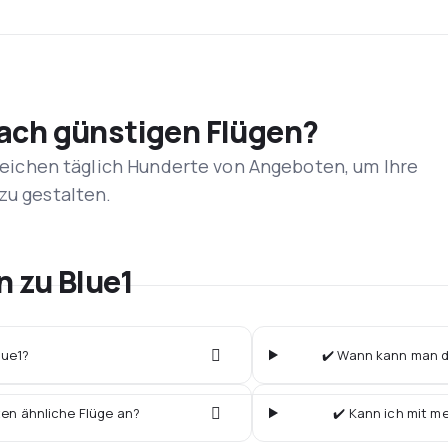
nach günstigen Flügen?
rgleichen täglich Hunderte von Angeboten, um Ihre
zu gestalten.
n zu Blue1
lue1?
✔️ Wann kann man di
ten ähnliche Flüge an?
✔️ Kann ich mit m