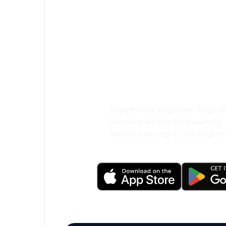
Psst! Laden Sie
herunter und re
komfortabler.
Täglich neue Angebote: Flüge, Ur
Bequeme Buchungsverwaltung
Alles was wichtig ist, immer griffb