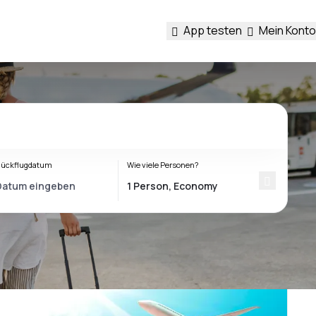
App testen
Mein Konto
ückflugdatum
Wie viele Personen?