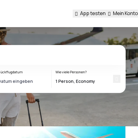
App testen
Mein Konto
ückflugdatum
Wie viele Personen?