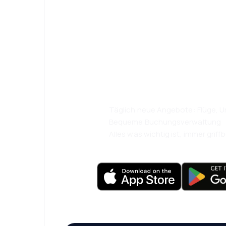
Psst! Laden Sie
herunter und re
komfortabler.
Täglich neue Angebote: Flüge, Ur
Bequeme Buchungsverwaltung
Alles was wichtig ist, immer griffb