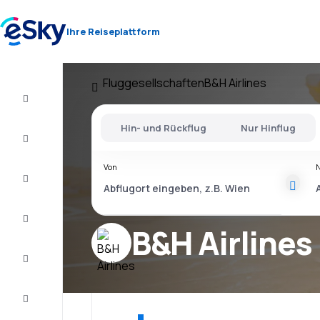
Ihre Reiseplattform
Fluggesellschaften
B&H Airlines
Flug+Hotel
Hin- und Rückflug
Nur Hinflug
Flüge
Von
Urlaub
Last
Minute
B&H Airlines
Kurzurlaub
Unterkunft