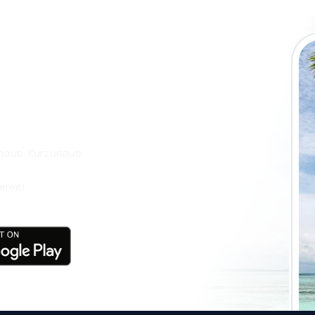
 die eSky App
isen Sie noch
laub, Kurzurlaub
ereit!