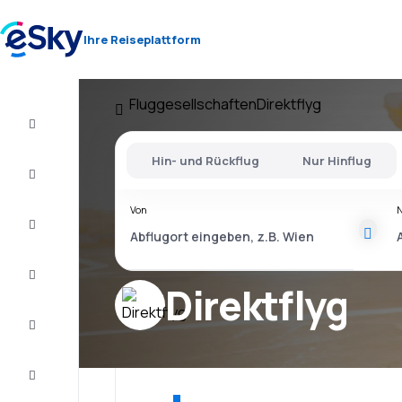
Ihre Reiseplattform
Fluggesellschaften
Direktflyg
Flug+Hotel
Hin- und Rückflug
Nur Hinflug
Flüge
Von
Urlaub
Last
Minute
Direktflyg
Kurzurlaub
Unterkunft