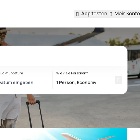
App testen
Mein Konto
ückflugdatum
Wie viele Personen?