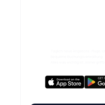
Psst! Laden Sie
herunter und re
komfortabler.
Täglich neue Angebote: Flüge, Ur
Bequeme Buchungsverwaltung
Alles was wichtig ist, immer griffb