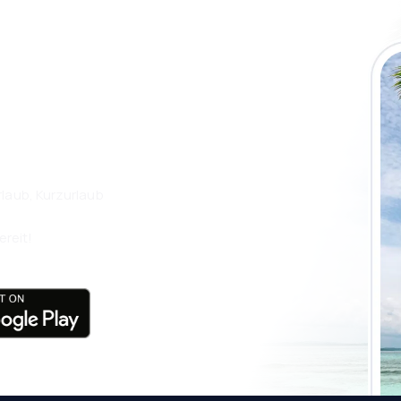
 die eSky App
isen Sie noch
laub, Kurzurlaub
ereit!