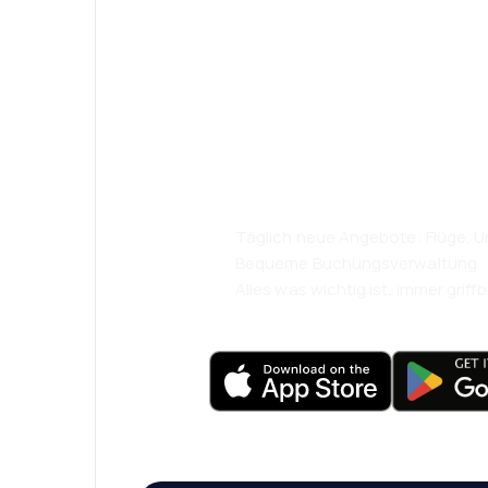
Psst! Laden Sie
herunter und re
komfortabler.
Täglich neue Angebote: Flüge, Ur
Bequeme Buchungsverwaltung
Alles was wichtig ist, immer griffb