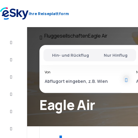
Ihre Reiseplattform
Fluggesellschaften
Eagle Air
Flug+Hotel
Hin- und Rückflug
Nur Hinflug
Flüge
Von
Urlaub
Last
Minute
Eagle Air
Kurzurlaub
Unterkunft