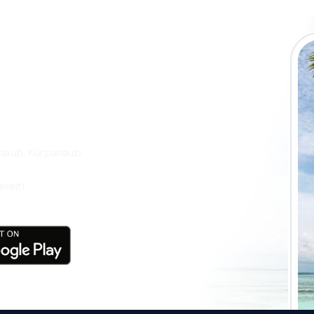
 die eSky App
isen Sie noch
laub, Kurzurlaub
ereit!