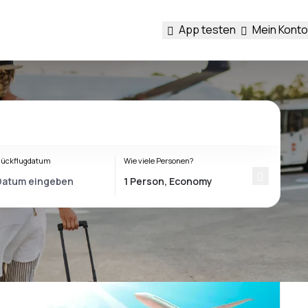
App testen
Mein Konto
ückflugdatum
Wie viele Personen?