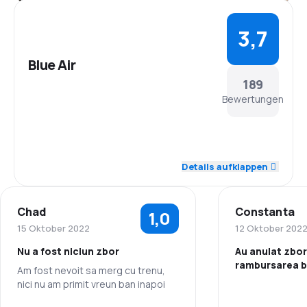
3,7
Blue Air
189
Bewertungen
4,1
Personal
Details aufklappen
4,1
Pünktlichkeit
Chad
Constanta
1,0
3,9
Flugnetz
15 Oktober 2022
12 Oktober 202
Nu a fost niciun zbor
Au anulat zbor
3,5
Ticketpreise
rambursarea b
Am fost nevoit sa merg cu trenu,
nici nu am primit vreun ban inapoi
3,4
Reisekomfort