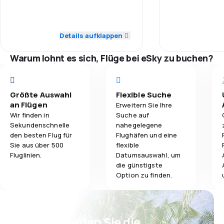
1,0
Personal
3,8
Gepäckbeförderung
1,0
Pünktlichkeit
Details aufklappen
3,1
Verpflegung
1,0
Flugnetz
Warum lohnt es sich, Flüge bei eSky zu buchen?
1,0
Ticketpreise
Größte Auswahl
Flexible Suche
1,0
Reisekomfort
an Flügen
Erweitern Sie Ihre
Wir finden in
Suche auf
Sekundenschnelle
nahegelegene
1,0
Gepäckbeförderung
den besten Flug für
Flughäfen und eine
Sie aus über 500
flexible
1,0
Verpflegung
Fluglinien.
Datumsauswahl, um
die günstigste
Option zu finden.
Psst! Laden Sie die