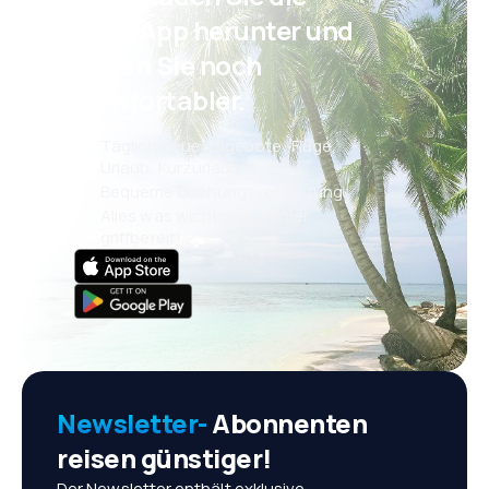
eSky App herunter und
reisen Sie noch
komfortabler.
Täglich neue Angebote: Flüge,
Urlaub, Kurzurlaub
Bequeme Buchungsverwaltung
Alles was wichtig ist, immer
griffbereit!
Newsletter-
Abonnenten
reisen günstiger!
Der Newsletter enthält exklusive