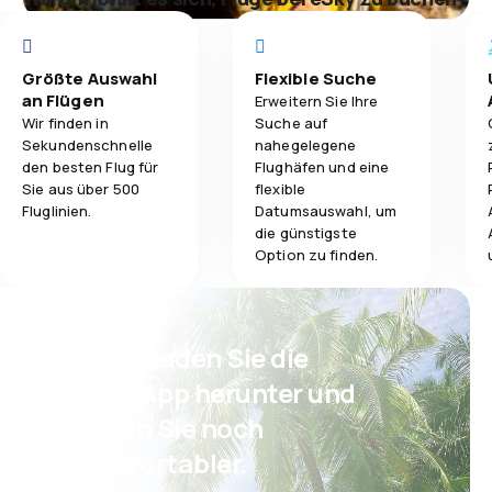
Größte Auswahl
Flexible Suche
an Flügen
Erweitern Sie Ihre
Wir finden in
Suche auf
Sekundenschnelle
nahegelegene
den besten Flug für
Flughäfen und eine
Sie aus über 500
flexible
Fluglinien.
Datumsauswahl, um
die günstigste
Option zu finden.
Psst! Laden Sie die
eSky App herunter und
reisen Sie noch
komfortabler.