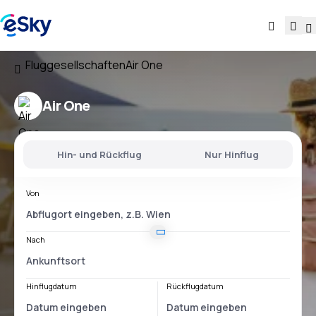
Fluggesellschaften
Air One
Air One
Hin- und Rückflug
Nur Hinflug
Von
Nach
Hinflugdatum
Rückflugdatum