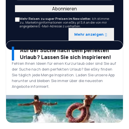
Abonnieren
Mehr Reisen zu super Preisen im Newsletter.
Ich stimme
zu, Marketinginformationen von eSky.pl S.A an die von mir
angegebene E-Mail-Adresse zu erhalten.
Mehr anzeigen
Auf der Suche nach dem perfekten
Urlaub? Lassen Sie sich inspirieren!
Fehlen Ihnen Ideen für einen Kurzurlaub oder sind Sie auf
der Suche nach dem perfekten Urlaub? Bei eSky finden
Sie täglich jede Menge Inspiration. Laden Sie unsere App
herunter und bleiben Sie immer über die neuesten
Angebote informiert.