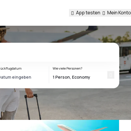
App testen
Mein Konto
ückflugdatum
Wie viele Personen?