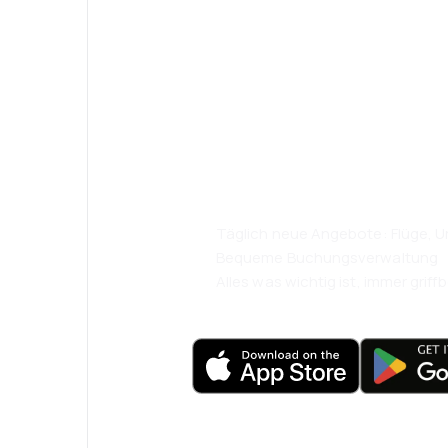
Psst! Laden Sie
herunter und re
komfortabler.
Täglich neue Angebote: Flüge, Ur
Bequeme Buchungsverwaltung
Alles was wichtig ist, immer griffb