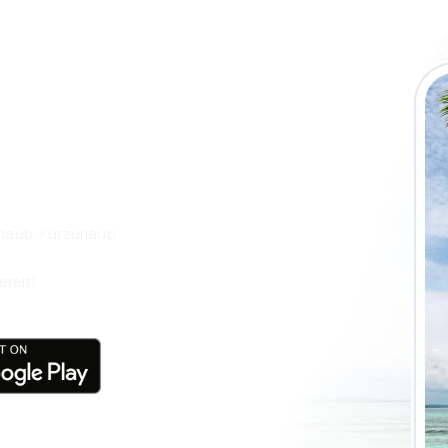
 die eSky App
isen Sie noch
laub, Kurzurlaub
ereit!