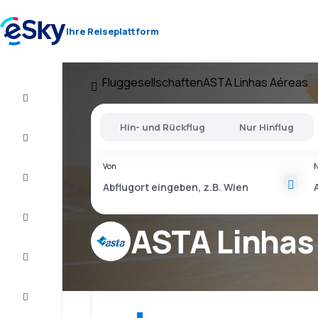
Ihre Reiseplattform
Fluggesellschaften
ASTA Linhas Aéreas
Flug+Hotel
Hin- und Rückflug
Nur Hinflug
Flüge
Von
Urlaub
Last
Minute
ASTA Linhas
Kurzurlaub
Unterkunft