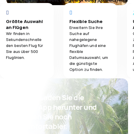
Größte Auswahl
Flexible Suche
an Flügen
Erweitern Sie Ihre
Wir finden in
Suche auf
Sekundenschnelle
nahegelegene
den besten Flug für
Flughäfen und eine
Sie aus über 500
flexible
Fluglinien.
Datumsauswahl, um
die günstigste
Option zu finden.
Psst! Laden Sie die
eSky App herunter und
reisen Sie noch
komfortabler.