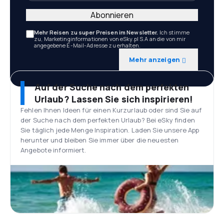
Abonnieren
Mehr Reisen zu super Preisen im Newsletter.
Ich stimme
zu, Marketinginformationen von eSky.pl S.A an die von mir
angegebene E-Mail-Adresse zu erhalten.
Mehr anzeigen
Auf der Suche nach dem perfekten
Urlaub? Lassen Sie sich inspirieren!
Fehlen Ihnen Ideen für einen Kurzurlaub oder sind Sie auf
der Suche nach dem perfekten Urlaub? Bei eSky finden
Sie täglich jede Menge Inspiration. Laden Sie unsere App
herunter und bleiben Sie immer über die neuesten
Angebote informiert.