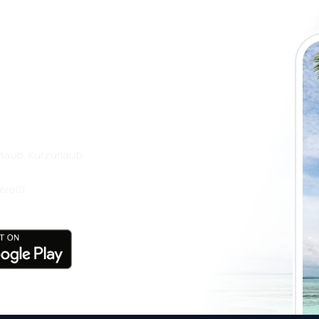
 die eSky App
isen Sie noch
laub, Kurzurlaub
ereit!