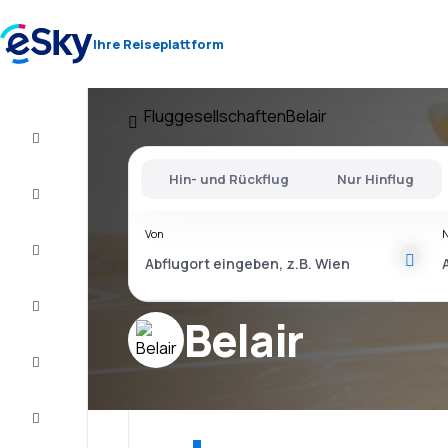
Ihre Reiseplattform
Fluggesellschaften
Belair
Flug+Hotel
Hin- und Rückflug
Nur Hinflug
Flüge
Von
Urlaub
Last
Minute
Belair
Kurzurlaub
Unterkunft