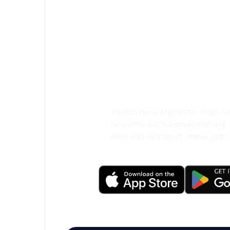
Psst! Laden Sie
herunter und re
komfortabler.
Täglich neue Angebote: Flüge, Ur
Bequeme Buchungsverwaltung
Alles was wichtig ist, immer griffb