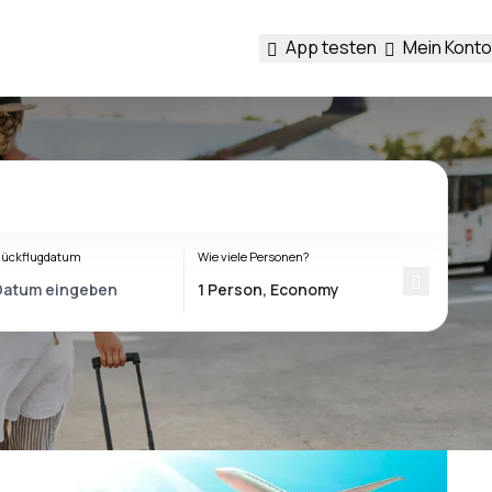
App testen
Mein Konto
ückflugdatum
Wie viele Personen?