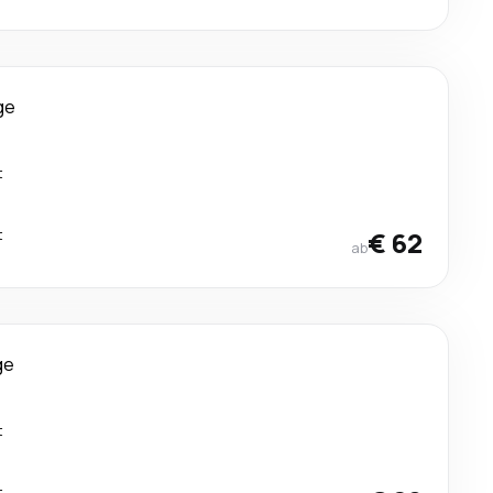
ge
t
t
€ 62
ab
ge
t
t