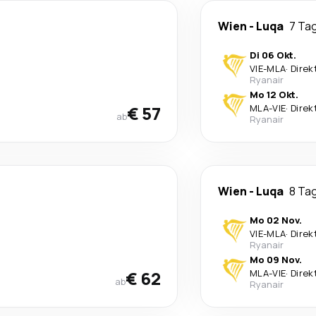
Wien
-
Luqa
7 Ta
Di 06 Okt.
VIE
-
MLA
·
Direk
Ryanair
Mo 12 Okt.
€ 57
MLA
-
VIE
·
Direk
ab
Ryanair
Wien
-
Luqa
8 Ta
Mo 02 Nov.
VIE
-
MLA
·
Direk
Ryanair
Mo 09 Nov.
€ 62
MLA
-
VIE
·
Direk
ab
Ryanair