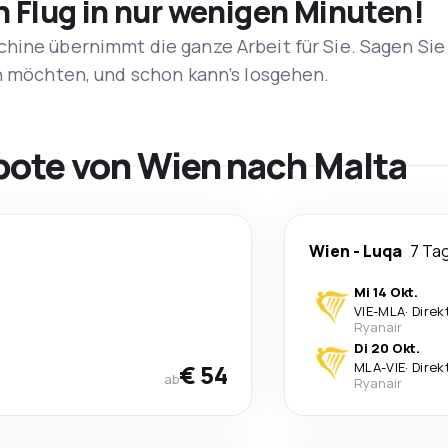
n Flug in nur wenigen Minuten!
hine übernimmt die ganze Arbeit für Sie. Sagen Sie
en möchten, und schon kann’s losgehen.
bote von Wien nach Malta
Wien
-
Luqa
7 Ta
Mi 14 Okt.
VIE
-
MLA
·
Direk
Ryanair
Di 20 Okt.
€ 54
MLA
-
VIE
·
Direk
ab
Ryanair