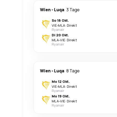
Wien
-
Luqa
3 Tage
So 18 Okt.
VIE
-
MLA
·
Direkt
Ryanair
Di 20 Okt.
MLA
-
VIE
·
Direkt
Ryanair
Wien
-
Luqa
8 Tage
Mo 12 Okt.
VIE
-
MLA
·
Direkt
Ryanair
Mo 19 Okt.
MLA
-
VIE
·
Direkt
Ryanair