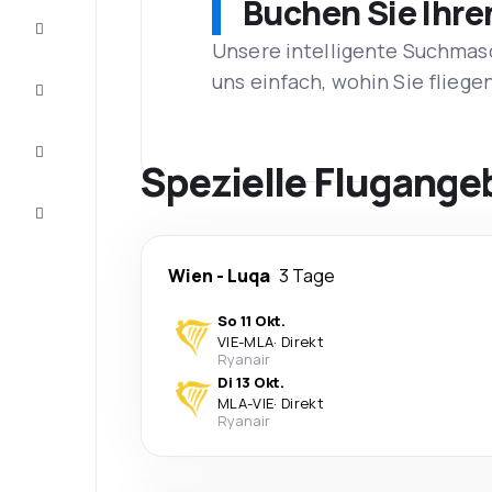
Buchen Sie Ihre
Schnäppchen
Unsere intelligente Suchmasc
uns einfach, wohin Sie flieg
Vervollständigen
Sie die Reise
Inspirationen
und
Spezielle Flugange
Ratschläge
Kundenservice
Wien
-
Luqa
3 Tage
So 11 Okt.
VIE
-
MLA
·
Direkt
Ryanair
Di 13 Okt.
MLA
-
VIE
·
Direkt
Ryanair