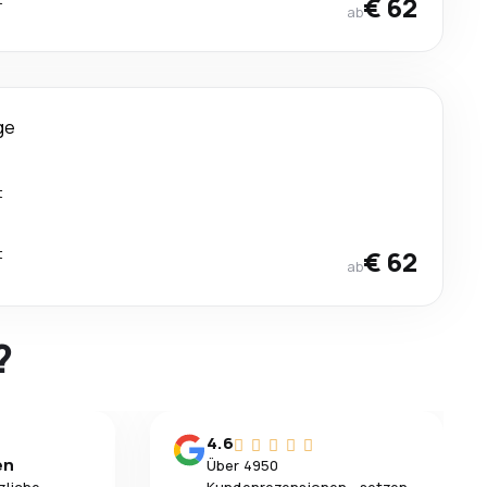
€ 62
ab
ge
t
t
€ 62
ab
?
4.6
en
Über 4950