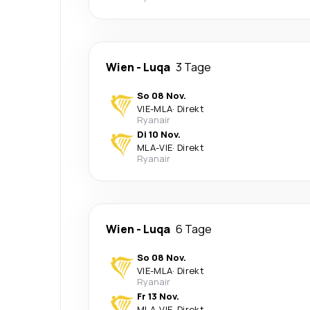
Wien
-
Luqa
3 Tage
So 08 Nov.
VIE
-
MLA
·
Direkt
Ryanair
Di 10 Nov.
MLA
-
VIE
·
Direkt
Ryanair
Wien
-
Luqa
6 Tage
So 08 Nov.
VIE
-
MLA
·
Direkt
Ryanair
Fr 13 Nov.
MLA
-
VIE
·
Direkt