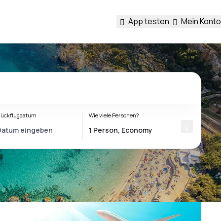
App testen
Mein Konto
ückflugdatum
Wie viele Personen?