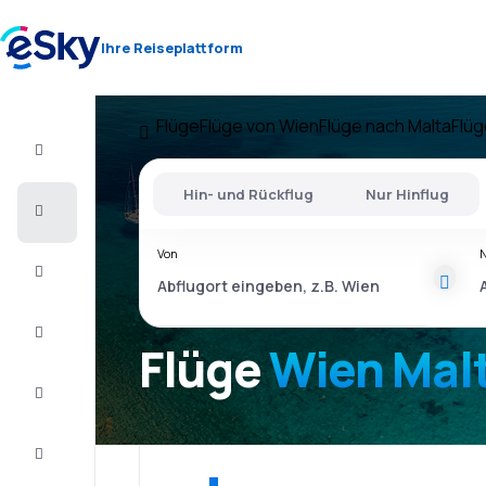
Ihre Reiseplattform
Flüge
Flüge von Wien
Flüge nach Malta
Flüg
Flug+Hotel
Hin- und Rückflug
Nur Hinflug
Flüge
Von
Urlaub
Last
Minute
Flüge
Wien Mal
Kurzurlaub
Unterkunft