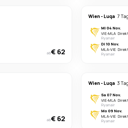
Wien
-
Luqa
7 Ta
Mi 04 Nov.
VIE
-
MLA
·
Direk
Ryanair
Di 10 Nov.
€ 62
MLA
-
VIE
·
Direk
ab
Ryanair
Wien
-
Luqa
3 Ta
Sa 07 Nov.
VIE
-
MLA
·
Direk
Ryanair
Mo 09 Nov.
€ 62
MLA
-
VIE
·
Direk
ab
Ryanair