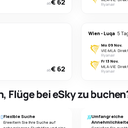
€ 62
ab
Ryanair
Wien
-
Luqa
5 Ta
Mo 09 Nov.
VIE
-
MLA
·
Direk
Ryanair
Fr 13 Nov.
€ 62
MLA
-
VIE
·
Direk
ab
Ryanair
h, Flüge bei eSky zu buchen
Flexible Suche
Umfangreiche
Annehmlichkeit
Erweitern Sie Ihre Suche auf