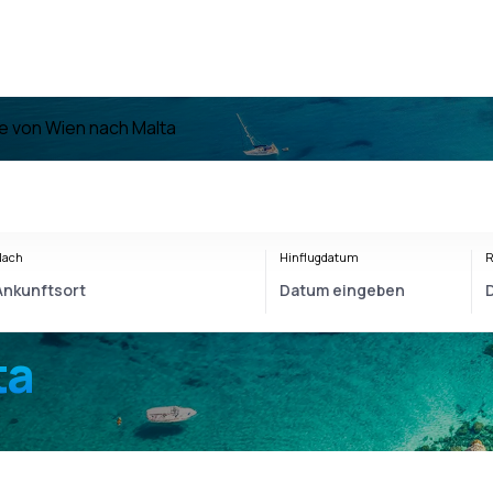
e von Wien nach Malta
Nach
Hinflugdatum
R
ta