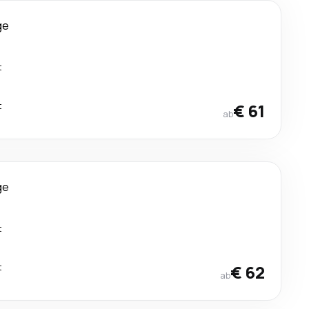
ge
t
t
€ 61
ab
ge
t
t
€ 62
ab