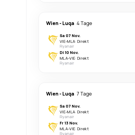
Wien
-
Luqa
4 Tage
Sa 07 Nov.
VIE
-
MLA
·
Direkt
Ryanair
Di 10 Nov.
MLA
-
VIE
·
Direkt
Ryanair
Wien
-
Luqa
7 Tage
Sa 07 Nov.
VIE
-
MLA
·
Direkt
Ryanair
Fr 13 Nov.
MLA
-
VIE
·
Direkt
Ryanair