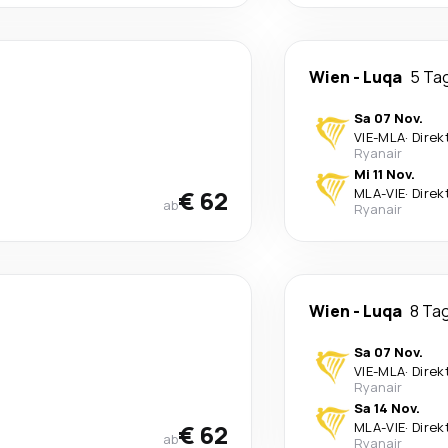
Wien
-
Luqa
5 Ta
Sa 07 Nov.
VIE
-
MLA
·
Direk
Ryanair
Mi 11 Nov.
€ 62
MLA
-
VIE
·
Direk
ab
Ryanair
Wien
-
Luqa
8 Ta
Sa 07 Nov.
VIE
-
MLA
·
Direk
Ryanair
Sa 14 Nov.
€ 62
MLA
-
VIE
·
Direk
ab
Ryanair