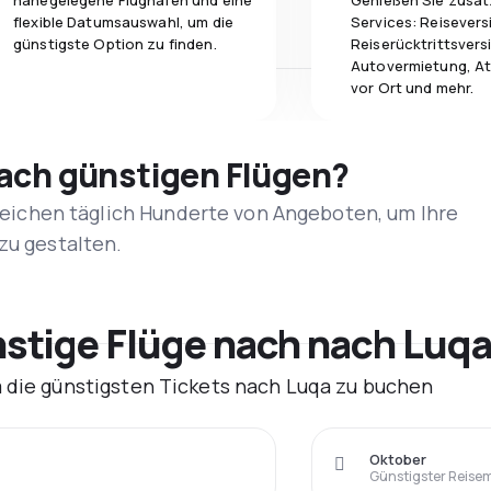
nahegelegene Flughäfen und eine
Genießen Sie zusät
flexible Datumsauswahl, um die
Services: Reisevers
günstigste Option zu finden.
Reiserücktrittsvers
Autovermietung, At
vor Ort und mehr.
nach günstigen Flügen?
rgleichen täglich Hunderte von Angeboten, um Ihre
zu gestalten.
tige Flüge nach nach Luqa
m die günstigsten Tickets nach Luqa zu buchen
Oktober
Günstigster Reise