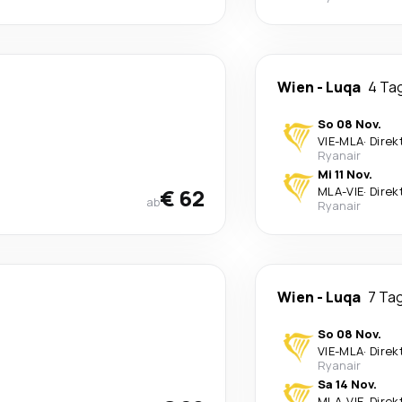
Wien
-
Luqa
4 Ta
So 08 Nov.
VIE
-
MLA
·
Direk
Ryanair
Mi 11 Nov.
€ 62
MLA
-
VIE
·
Direk
ab
Ryanair
Wien
-
Luqa
7 Ta
So 08 Nov.
VIE
-
MLA
·
Direk
Ryanair
Sa 14 Nov.
MLA
-
VIE
·
Direk