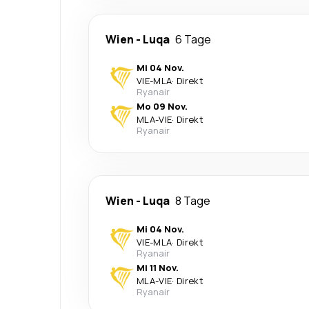
Wien
-
Luqa
6 Tage
Mi 04 Nov.
VIE
-
MLA
·
Direkt
Ryanair
Mo 09 Nov.
MLA
-
VIE
·
Direkt
Ryanair
Wien
-
Luqa
8 Tage
Mi 04 Nov.
VIE
-
MLA
·
Direkt
Ryanair
Mi 11 Nov.
MLA
-
VIE
·
Direkt
Ryanair