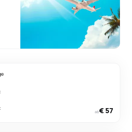
ge
t
t
€ 57
ab