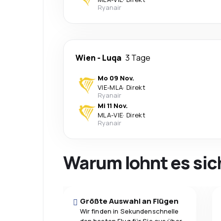
Ryanair
Wien
-
Luqa
3 Tage
Mo 09 Nov.
VIE
-
MLA
·
Direkt
Ryanair
Mi 11 Nov.
MLA
-
VIE
·
Direkt
Ryanair
Warum lohnt es sic
Größte Auswahl an Flügen
Wir finden in Sekundenschnelle