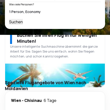
Wie viele Personen?
Suchen
Buchen Sie Ihren Flug in nur wenigen
Minuten!
Unsere intelligente Suchmaschine übernimmt die ganze
Arbeit für Sie. Sagen Sie uns einfach, wohin Sie fliegen
möchten, und schon kann’s losgehen.
Spezielle Flugangebote von Wien nach
Moldawien
Wien
-
Chisinau
6 Tage