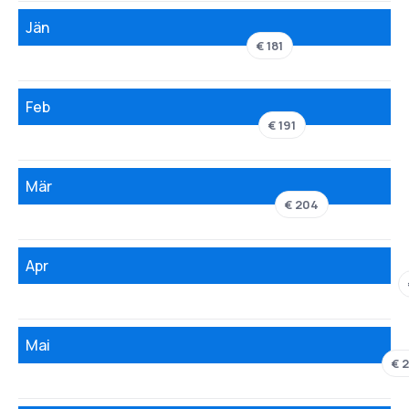
Jän
€ 181
Feb
€ 191
Mär
€ 204
Apr
Mai
€ 