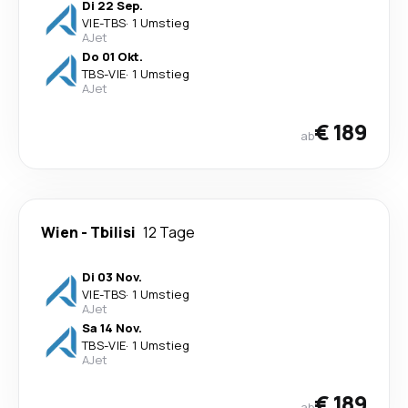
Di 22 Sep.
VIE
-
TBS
·
1 Umstieg
AJet
Do 01 Okt.
TBS
-
VIE
·
1 Umstieg
AJet
€ 189
ab
Wien
-
Tbilisi
12 Tage
Di 03 Nov.
VIE
-
TBS
·
1 Umstieg
AJet
Sa 14 Nov.
TBS
-
VIE
·
1 Umstieg
AJet
€ 189
ab