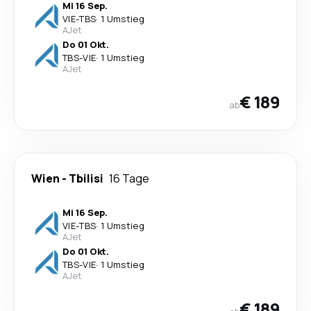
Mi 16 Sep.
VIE
-
TBS
·
1 Umstieg
AJet
Do 01 Okt.
TBS
-
VIE
·
1 Umstieg
AJet
€ 189
ab
Wien
-
Tbilisi
16 Tage
Mi 16 Sep.
VIE
-
TBS
·
1 Umstieg
AJet
Do 01 Okt.
TBS
-
VIE
·
1 Umstieg
AJet
€ 189