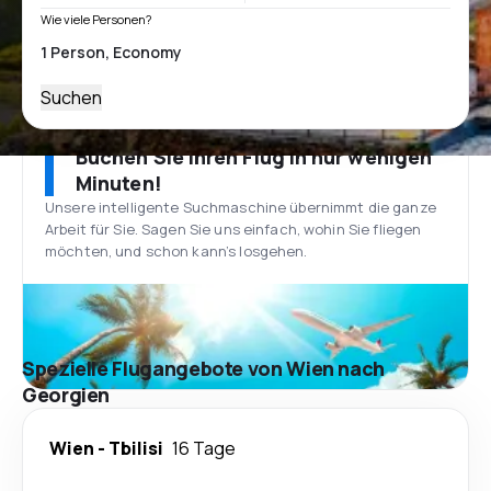
Wie viele Personen?
Suchen
Buchen Sie Ihren Flug in nur wenigen
Minuten!
Unsere intelligente Suchmaschine übernimmt die ganze
Arbeit für Sie. Sagen Sie uns einfach, wohin Sie fliegen
möchten, und schon kann’s losgehen.
Spezielle Flugangebote von Wien nach
Georgien
Wien
-
Tbilisi
16 Tage