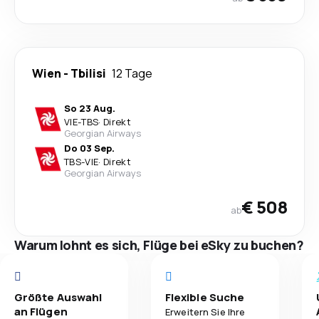
Wien
-
Tbilisi
12 Tage
So 23 Aug.
VIE
-
TBS
·
Direkt
Georgian Airways
Do 03 Sep.
TBS
-
VIE
·
Direkt
Georgian Airways
€ 508
ab
Warum lohnt es sich, Flüge bei eSky zu buchen?
Größte Auswahl
Flexible Suche
an Flügen
Erweitern Sie Ihre