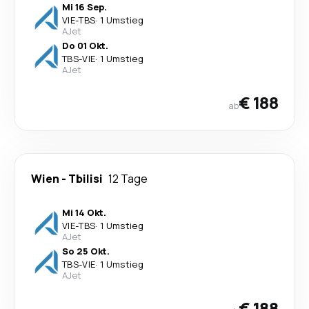
Mi 16 Sep.
VIE
-
TBS
·
1 Umstieg
AJet
Do 01 Okt.
TBS
-
VIE
·
1 Umstieg
AJet
€ 188
ab
Wien
-
Tbilisi
12 Tage
Mi 14 Okt.
VIE
-
TBS
·
1 Umstieg
AJet
So 25 Okt.
TBS
-
VIE
·
1 Umstieg
AJet
€ 188