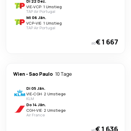
Di 22 Dez.
VIE
-
VCP
·
1 Umstieg
TAP Air Portugal
Mi 06 Jän.
VCP
-
VIE
·
1 Umstieg
TAP Air Portugal
€ 1 667
ab
Wien
-
Sao Paulo
10 Tage
Di 05 Jän.
VIE
-
CGH
·
2 Umstiege
KLM
Do 14 Jän.
CGH
-
VIE
·
2 Umstiege
Air France
€ 1 636
ab