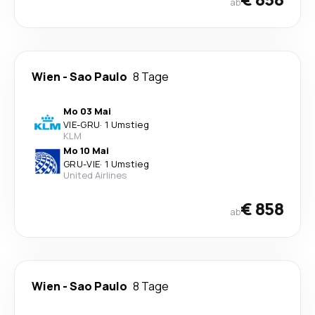
ab
Wien
-
Sao Paulo
8 Tage
Mo 03 Mai
VIE
-
GRU
·
1 Umstieg
KLM
Mo 10 Mai
GRU
-
VIE
·
1 Umstieg
United Airlines
€ 858
ab
Wien
-
Sao Paulo
8 Tage