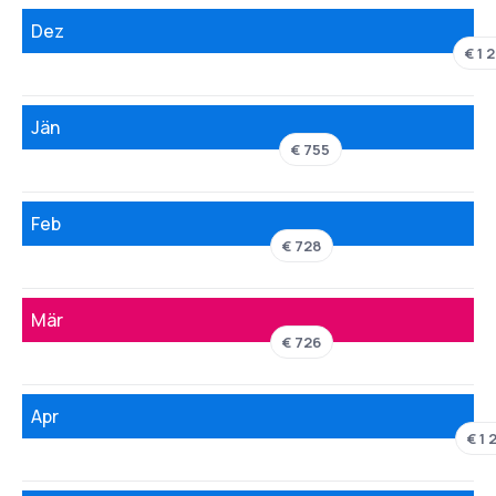
Dez
€ 1 
Jän
€ 755
Feb
€ 728
Mär
€ 726
Apr
€ 1 