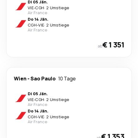
Di 05 Jän.
VIE
-
CGH
·
2 Umstiege
Air France
Do 14 Jän.
CGH
-
VIE
·
2 Umstiege
Air France
€ 1 351
ab
Wien
-
Sao Paulo
10 Tage
Di 05 Jän.
VIE
-
CGH
·
2 Umstiege
Air France
Do 14 Jän.
CGH
-
VIE
·
2 Umstiege
Air France
€ 1 353
ab