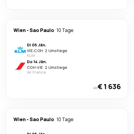
Wien
-
Sao Paulo
10 Tage
Di 05 Jän.
VIE
-
CGH
·
2 Umstiege
KLM
Do 14 Jän.
CGH
-
VIE
·
2 Umstiege
Air France
€ 1 636
ab
Wien
-
Sao Paulo
10 Tage