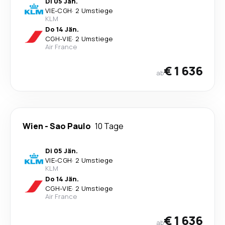
Di 05 Jän.
VIE
-
CGH
·
2 Umstiege
KLM
Do 14 Jän.
CGH
-
VIE
·
2 Umstiege
Air France
€ 1 636
ab
Wien
-
Sao Paulo
10 Tage
Di 05 Jän.
VIE
-
CGH
·
2 Umstiege
KLM
Do 14 Jän.
CGH
-
VIE
·
2 Umstiege
Air France
€ 1 636
ab