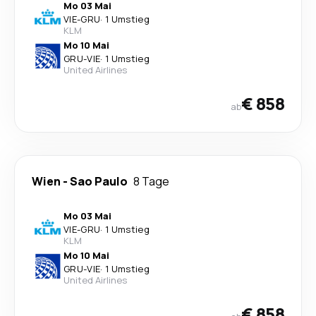
Mo 03 Mai
VIE
-
GRU
·
1 Umstieg
KLM
Mo 10 Mai
GRU
-
VIE
·
1 Umstieg
United Airlines
€ 858
ab
Wien
-
Sao Paulo
8 Tage
Mo 03 Mai
VIE
-
GRU
·
1 Umstieg
KLM
Mo 10 Mai
GRU
-
VIE
·
1 Umstieg
United Airlines
€ 858