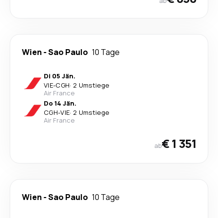
ab
Wien
-
Sao Paulo
10 Tage
Di 05 Jän.
VIE
-
CGH
·
2 Umstiege
Air France
Do 14 Jän.
CGH
-
VIE
·
2 Umstiege
Air France
€ 1 351
ab
Wien
-
Sao Paulo
10 Tage