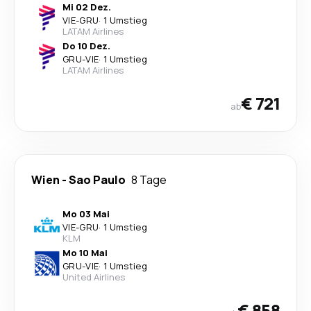
Mi 02 Dez.
VIE
-
GRU
·
1 Umstieg
LATAM Airlines
Do 10 Dez.
GRU
-
VIE
·
1 Umstieg
LATAM Airlines
€ 721
ab
Wien
-
Sao Paulo
8 Tage
Mo 03 Mai
VIE
-
GRU
·
1 Umstieg
KLM
Mo 10 Mai
GRU
-
VIE
·
1 Umstieg
United Airlines
€ 858