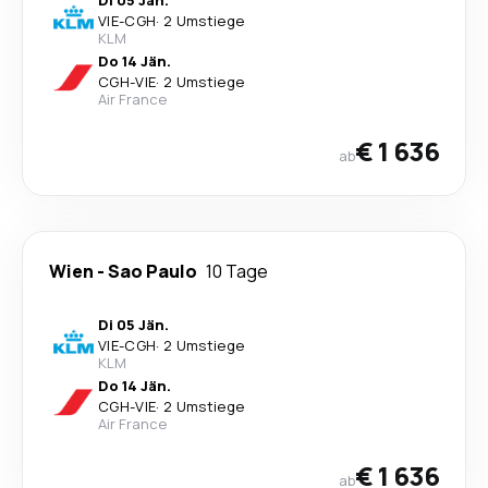
Di 05 Jän.
VIE
-
CGH
·
2 Umstiege
KLM
Do 14 Jän.
CGH
-
VIE
·
2 Umstiege
Air France
€ 1 636
ab
Wien
-
Sao Paulo
10 Tage
Di 05 Jän.
VIE
-
CGH
·
2 Umstiege
KLM
Do 14 Jän.
CGH
-
VIE
·
2 Umstiege
Air France
€ 1 636
ab