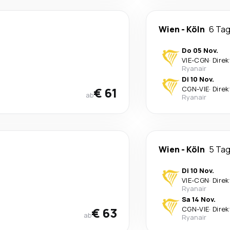
Wien
-
Köln
6 Ta
Do 05 Nov.
VIE
-
CGN
·
Direk
Ryanair
Di 10 Nov.
€ 61
CGN
-
VIE
·
Direk
ab
Ryanair
Wien
-
Köln
5 Ta
Di 10 Nov.
VIE
-
CGN
·
Direk
Ryanair
Sa 14 Nov.
€ 63
CGN
-
VIE
·
Direk
ab
Ryanair