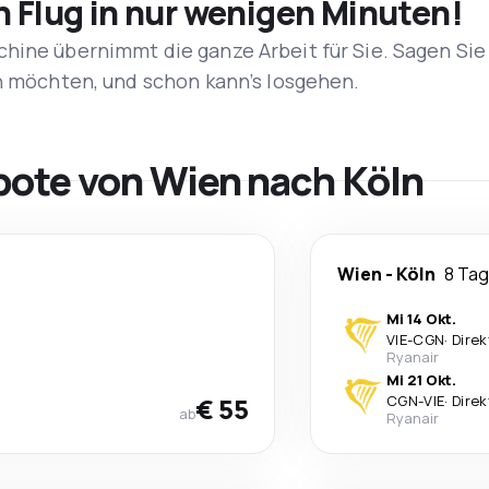
n Flug in nur wenigen Minuten!
hine übernimmt die ganze Arbeit für Sie. Sagen Sie
en möchten, und schon kann’s losgehen.
bote von Wien nach Köln
Wien
-
Köln
8 Ta
Mi 14 Okt.
VIE
-
CGN
·
Direk
Ryanair
Mi 21 Okt.
€ 55
CGN
-
VIE
·
Direk
ab
Ryanair