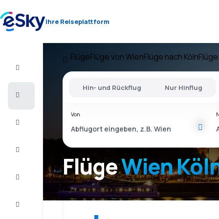
Ihre Reiseplattform
Flüge
Flüge von Wien
Flüge nach Köln
Flüge
Flug+Hotel
Hin- und Rückflug
Nur Hinflug
Flüge
Von
Urlaub
Last
Minute
Flüge
Wien Köl
Kurzurlaub
Unterkunft