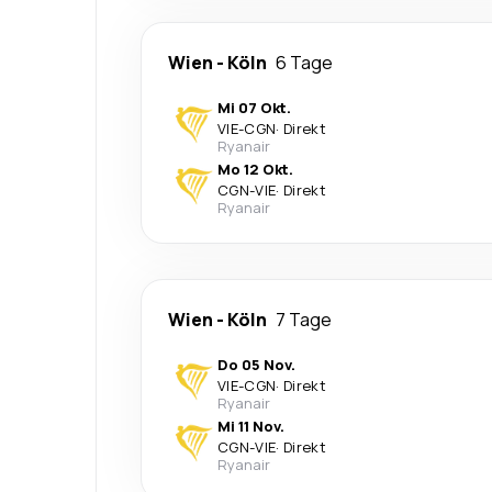
Wien
-
Köln
6 Tage
Mi 07 Okt.
VIE
-
CGN
·
Direkt
Ryanair
Mo 12 Okt.
CGN
-
VIE
·
Direkt
Ryanair
Wien
-
Köln
7 Tage
Do 05 Nov.
VIE
-
CGN
·
Direkt
Ryanair
Mi 11 Nov.
CGN
-
VIE
·
Direkt
Ryanair