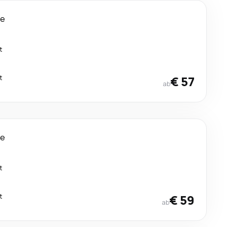
ge
t
t
€ 57
ab
ge
t
t
€ 59
ab