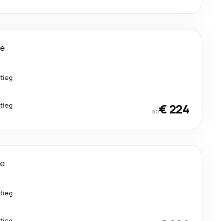
ge
tieg
tieg
€ 224
ab
ge
tieg
tieg