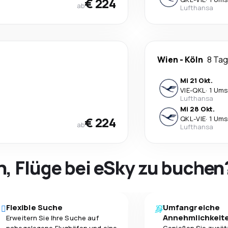
€ 224
ab
Lufthansa
Wien
-
Köln
8 Ta
Mi 21 Okt.
VIE
-
QKL
·
1 Ums
Lufthansa
Mi 28 Okt.
€ 224
QKL
-
VIE
·
1 Ums
ab
Lufthansa
h, Flüge bei eSky zu buchen
Flexible Suche
Umfangreiche
Annehmlichkeit
Erweitern Sie Ihre Suche auf