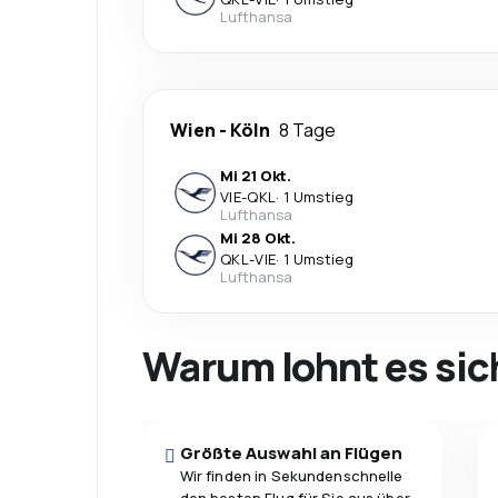
Lufthansa
Wien
-
Köln
8 Tage
Mi 21 Okt.
VIE
-
QKL
·
1 Umstieg
Lufthansa
Mi 28 Okt.
QKL
-
VIE
·
1 Umstieg
Lufthansa
Warum lohnt es sic
Größte Auswahl an Flügen
Wir finden in Sekundenschnelle