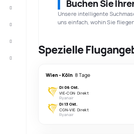
Buchen Sie Ihre
Schnäppchen
Unsere intelligente Suchmasc
uns einfach, wohin Sie flieg
Vervollständigen
Sie die Reise
Inspirationen
und
Spezielle Flugange
Ratschläge
Kundenservice
Wien
-
Köln
8 Tage
Di 06 Okt.
VIE
-
CGN
·
Direkt
Ryanair
Di 13 Okt.
CGN
-
VIE
·
Direkt
Ryanair