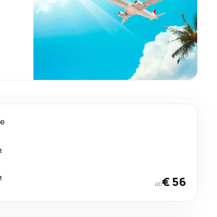
ge
t
t
€ 56
ab