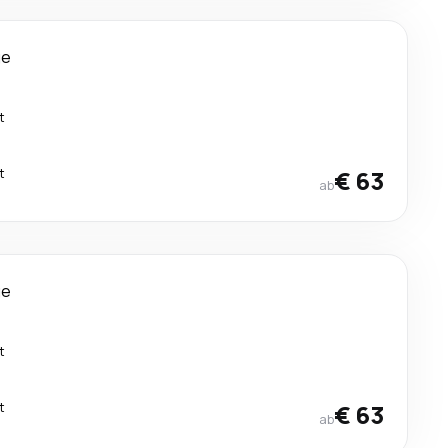
ge
t
t
€ 63
ab
ge
t
t
€ 63
ab