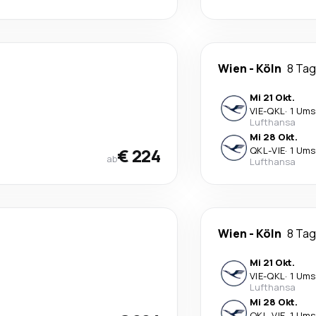
Wien
-
Köln
8 Ta
Mi 21 Okt.
VIE
-
QKL
·
1 Ums
Lufthansa
Mi 28 Okt.
€ 224
QKL
-
VIE
·
1 Ums
ab
Lufthansa
Wien
-
Köln
8 Ta
Mi 21 Okt.
VIE
-
QKL
·
1 Ums
Lufthansa
Mi 28 Okt.
QKL
-
VIE
·
1 Ums