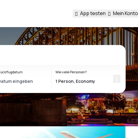
App testen
Mein Konto
ückflugdatum
Wie viele Personen?