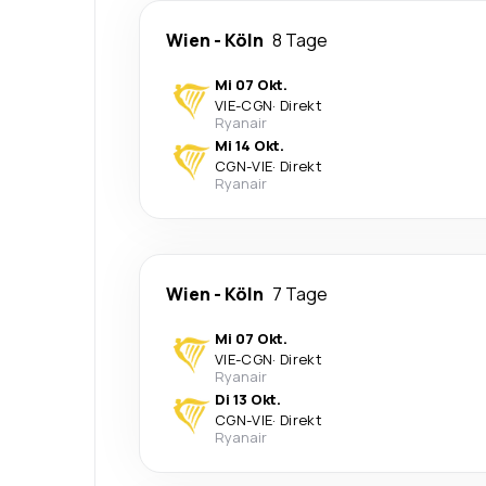
Wien
-
Köln
8 Tage
Mi 07 Okt.
VIE
-
CGN
·
Direkt
Ryanair
Mi 14 Okt.
CGN
-
VIE
·
Direkt
Ryanair
Wien
-
Köln
7 Tage
Mi 07 Okt.
VIE
-
CGN
·
Direkt
Ryanair
Di 13 Okt.
CGN
-
VIE
·
Direkt
Ryanair