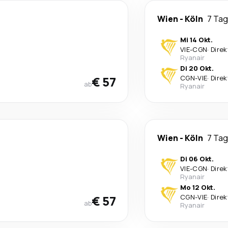
Wien
-
Köln
7 Ta
Mi 14 Okt.
VIE
-
CGN
·
Direk
Ryanair
Di 20 Okt.
€ 57
CGN
-
VIE
·
Direk
ab
Ryanair
Wien
-
Köln
7 Ta
Di 06 Okt.
VIE
-
CGN
·
Direk
Ryanair
Mo 12 Okt.
€ 57
CGN
-
VIE
·
Direk
ab
Ryanair