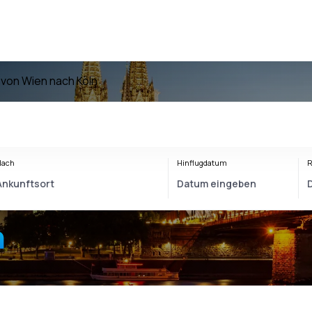
 von Wien nach Köln
Nach
Hinflugdatum
R
n