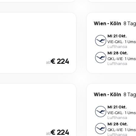
Wien
-
Köln
8 Ta
Mi 21 Okt.
VIE
-
QKL
·
1 Ums
Lufthansa
Mi 28 Okt.
€ 224
QKL
-
VIE
·
1 Ums
ab
Lufthansa
Wien
-
Köln
8 Ta
Mi 21 Okt.
VIE
-
QKL
·
1 Ums
Lufthansa
Mi 28 Okt.
€ 224
QKL
-
VIE
·
1 Ums
ab
Lufthansa