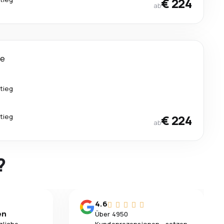
€ 224
ab
ge
tieg
tieg
€ 224
ab
?
4.6
en
Über 4950