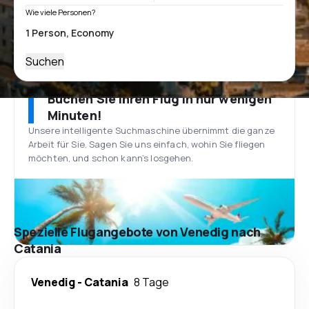
Wie viele Personen?
Suchen
Buchen Sie Ihren Flug in nur wenigen
Minuten!
Unsere intelligente Suchmaschine übernimmt die ganze
Arbeit für Sie. Sagen Sie uns einfach, wohin Sie fliegen
möchten, und schon kann’s losgehen.
Spezielle Flugangebote von Venedig nach
Catania
Venedig
-
Catania
8 Tage