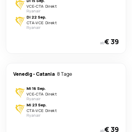
Di 15 Sep.
VCE
-
CTA
·
Direkt
Ryanair
Di 22 Sep.
CTA
-
VCE
·
Direkt
Ryanair
€ 39
ab
Venedig
-
Catania
8 Tage
Mi 16 Sep.
VCE
-
CTA
·
Direkt
Ryanair
Mi 23 Sep.
CTA
-
VCE
·
Direkt
Ryanair
€ 39
ab