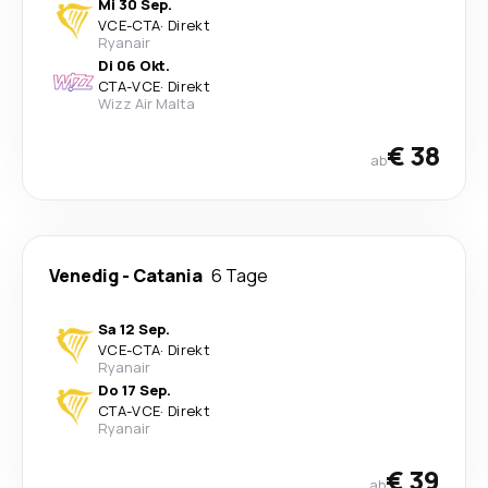
Mi 30 Sep.
VCE
-
CTA
·
Direkt
Ryanair
Di 06 Okt.
CTA
-
VCE
·
Direkt
Wizz Air Malta
€ 38
ab
Venedig
-
Catania
6 Tage
Sa 12 Sep.
VCE
-
CTA
·
Direkt
Ryanair
Do 17 Sep.
CTA
-
VCE
·
Direkt
Ryanair
€ 39
ab