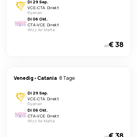
Di 29 Sep.
VCE
-
CTA
·
Direkt
Ryanair
Di 06 Okt.
CTA
-
VCE
·
Direkt
Wizz Air Malta
€ 38
ab
Venedig
-
Catania
8 Tage
Di 29 Sep.
VCE
-
CTA
·
Direkt
Ryanair
Di 06 Okt.
CTA
-
VCE
·
Direkt
Wizz Air Malta
€ 38
ab