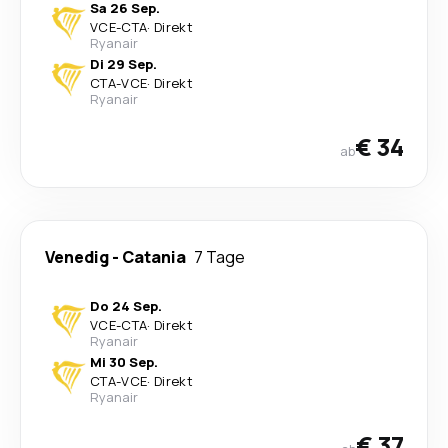
Sa 26 Sep.
VCE
-
CTA
·
Direkt
Ryanair
Di 29 Sep.
CTA
-
VCE
·
Direkt
Ryanair
€ 34
ab
Venedig
-
Catania
7 Tage
Do 24 Sep.
VCE
-
CTA
·
Direkt
Ryanair
Mi 30 Sep.
CTA
-
VCE
·
Direkt
Ryanair
€ 37