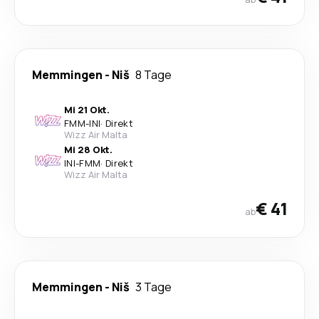
Memmingen
-
Niš
8 Tage
Mi 21 Okt.
FMM
-
INI
·
Direkt
Wizz Air Malta
Mi 28 Okt.
INI
-
FMM
·
Direkt
Wizz Air Malta
€ 41
ab
Memmingen
-
Niš
3 Tage