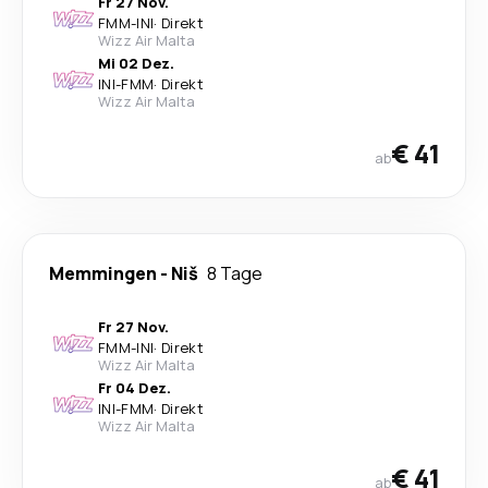
Fr 27 Nov.
FMM
-
INI
·
Direkt
Wizz Air Malta
Mi 02 Dez.
INI
-
FMM
·
Direkt
Wizz Air Malta
€ 41
ab
Memmingen
-
Niš
8 Tage
Fr 27 Nov.
FMM
-
INI
·
Direkt
Wizz Air Malta
Fr 04 Dez.
INI
-
FMM
·
Direkt
Wizz Air Malta
€ 41
ab