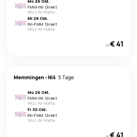
Mo 26 Okt.
FMM
-
INI
·
Direkt
Wizz Air Malta
Mi 28 Okt.
INI
-
FMM
·
Direkt
Wizz Air Malta
€ 41
ab
Memmingen
-
Niš
5 Tage
Mo 26 Okt.
FMM
-
INI
·
Direkt
Wizz Air Malta
Fr 30 Okt.
INI
-
FMM
·
Direkt
Wizz Air Malta
€ 41
ab