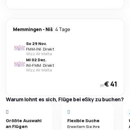
Memmingen
-
Niš
4 Tage
So 29 Nov.
FMM
-
INI
·
Direkt
Wizz Air Malta
Mi 02 Dez.
INI
-
FMM
·
Direkt
Wizz Air Malta
€ 41
ab
Warum lohnt es sich, Flüge bei eSky zu buchen?
Größte Auswahl
Flexible Suche
an Flügen
Erweitern Sie Ihre