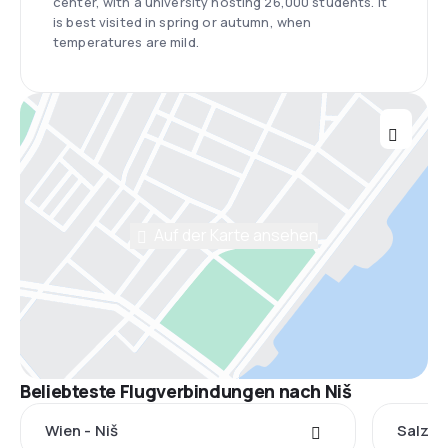
center, with a university hosting 26,000 students. It
is best visited in spring or autumn, when
temperatures are mild.
Auf der Karte ansehen
Beliebteste Flugverbindungen nach Niš
Wien - Niš
Salzbu