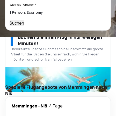
Wie viele Personen?
Suchen
Buchen Sie Ihren Flug in nur wenigen
Minuten!
Unsere intelligente Suchmaschine übernimmt die ganze
Arbeit für Sie. Sagen Sie uns einfach, wohin Sie fliegen
möchten, und schon kann’s losgehen.
Spezielle Flugangebote von Memmingen nach
Niš
Memmingen
-
Niš
4 Tage