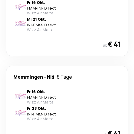
Fr 16 Okt.
FMM
-
INI
·
Direkt
Wizz Air Malta
Mi 21 Okt.
INI
-
FMM
·
Direkt
Wizz Air Malta
€ 41
ab
Memmingen
-
Niš
8 Tage
Fr 16 Okt.
FMM
-
INI
·
Direkt
Wizz Air Malta
Fr 23 Okt.
INI
-
FMM
·
Direkt
Wizz Air Malta
€ 41