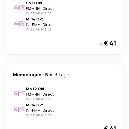
So 11 Okt.
FMM
-
INI
·
Direkt
Wizz Air Malta
Mi 14 Okt.
INI
-
FMM
·
Direkt
Wizz Air Malta
€ 41
ab
Memmingen
-
Niš
3 Tage
Mo 12 Okt.
FMM
-
INI
·
Direkt
Wizz Air Malta
Mi 14 Okt.
INI
-
FMM
·
Direkt
Wizz Air Malta
€ 41