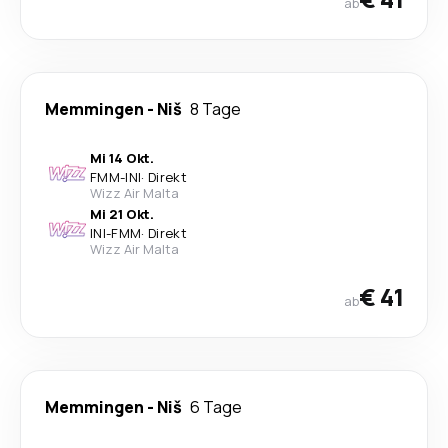
ab
Memmingen
-
Niš
8 Tage
Mi 14 Okt.
FMM
-
INI
·
Direkt
Wizz Air Malta
Mi 21 Okt.
INI
-
FMM
·
Direkt
Wizz Air Malta
€ 41
ab
Memmingen
-
Niš
6 Tage