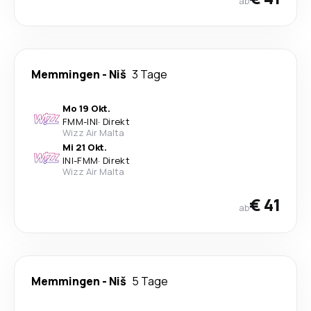
ab
Memmingen
-
Niš
3 Tage
Mo 19 Okt.
FMM
-
INI
·
Direkt
Wizz Air Malta
Mi 21 Okt.
INI
-
FMM
·
Direkt
Wizz Air Malta
€ 41
ab
Memmingen
-
Niš
5 Tage