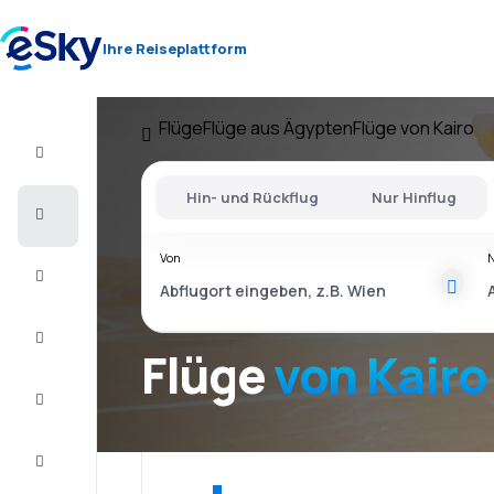
Ihre Reiseplattform
Flüge
Flüge aus Ägypten
Flüge von Kairo
Flug+Hotel
Hin- und Rückflug
Nur Hinflug
Flüge
Von
Urlaub
Last
Minute
Flüge
von Kairo
Kurzurlaub
Unterkunft