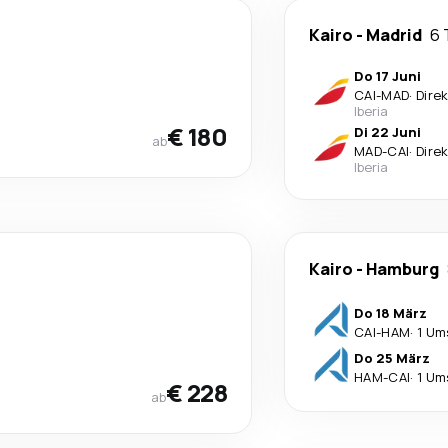
Kairo
-
Madrid
6 
Do 17 Juni
CAI
-
MAD
·
Dire
Iberia
€ 180
Di 22 Juni
ab
MAD
-
CAI
·
Dire
Iberia
Kairo
-
Hamburg
Do 18 März
CAI
-
HAM
·
1 Um
Do 25 März
HAM
-
CAI
·
1 Um
€ 228
ab