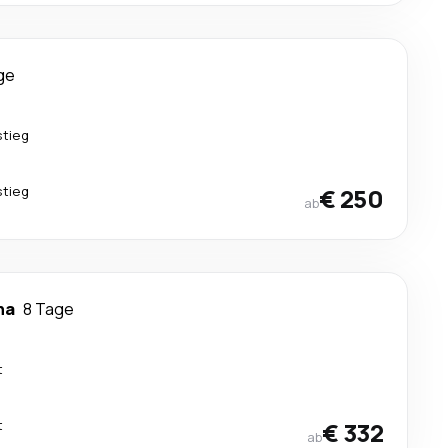
ge
stieg
stieg
€ 250
ab
ha
8 Tage
t
t
€ 332
ab