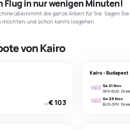
n Flug in nur wenigen Minuten!
hine übernimmt die ganze Arbeit für Sie. Sagen Sie
en möchten, und schon kann’s losgehen.
bote von Kairo
Kairo
-
Budapest
Sa 21 Nov.
SPX
-
BUD
·
Dire
So 29 Nov.
€ 103
ab
BUD
-
SPX
·
Dire