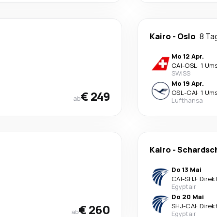
Kairo
-
Oslo
8 Ta
Mo 12 Apr.
CAI
-
OSL
·
1 Um
SWISS
Mo 19 Apr.
€ 249
OSL
-
CAI
·
1 Um
ab
Lufthansa
Kairo
-
Schardsc
Do 13 Mai
CAI
-
SHJ
·
Direk
Egyptair
Do 20 Mai
€ 260
SHJ
-
CAI
·
Direk
ab
Egyptair