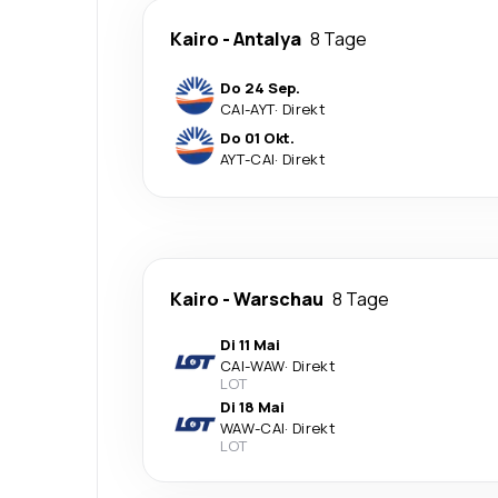
Kairo
-
Antalya
8 Tage
Do 24 Sep.
CAI
-
AYT
·
Direkt
Do 01 Okt.
AYT
-
CAI
·
Direkt
Kairo
-
Warschau
8 Tage
Di 11 Mai
CAI
-
WAW
·
Direkt
LOT
Di 18 Mai
WAW
-
CAI
·
Direkt
LOT