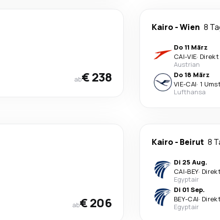
Kairo
-
Wien
8 T
Do 11 März
CAI
-
VIE
·
Direkt
Austrian
€ 238
Do 18 März
ab
VIE
-
CAI
·
1 Ums
Lufthansa
Kairo
-
Beirut
8 
Di 25 Aug.
CAI
-
BEY
·
Direk
Egyptair
Di 01 Sep.
€ 206
BEY
-
CAI
·
Direk
ab
Egyptair