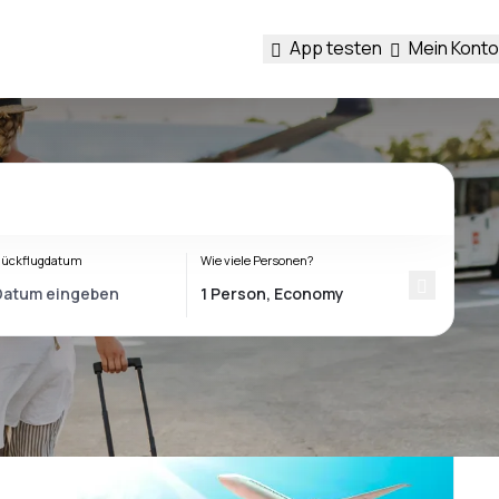
App testen
Mein Konto
ückflugdatum
Wie viele Personen?