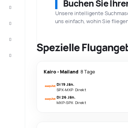
Buchen Sie Ihre
Schnäppchen
Unsere intelligente Suchmasc
uns einfach, wohin Sie flieg
Vervollständigen
Sie die Reise
Inspirationen
und
Spezielle Flugange
Ratschläge
Kundenservice
Kairo
-
Mailand
8 Tage
Di 19 Jän.
SPX
-
MXP
·
Direkt
Di 26 Jän.
MXP
-
SPX
·
Direkt