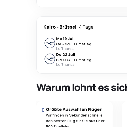
Kairo
-
Brüssel
4 Tage
Mo 19 Juli
CAI
-
BRU
·
1 Umstieg
Lufthansa
Do 22 Juli
BRU
-
CAI
·
1 Umstieg
Lufthansa
Warum lohnt es sic
Größte Auswahl an Flügen
Wir finden in Sekundenschnelle
den besten Flug für Sie aus über
500 Fluglinien.