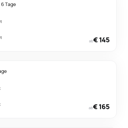
6 Tage
kt
kt
€ 145
ab
age
t
t
€ 165
ab