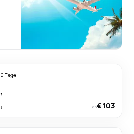
9 Tage
kt
€ 103
ab
kt