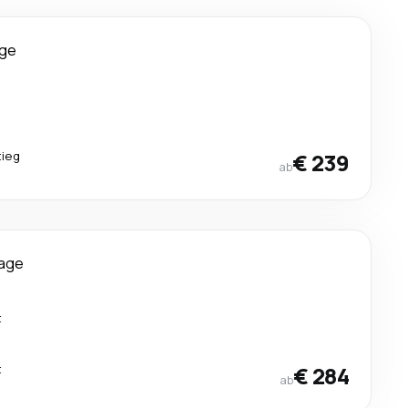
age
tieg
€ 239
ab
Tage
t
t
€ 284
ab