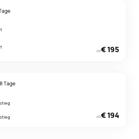
Tage
kt
kt
€ 195
ab
8 Tage
stieg
€ 194
ab
stieg