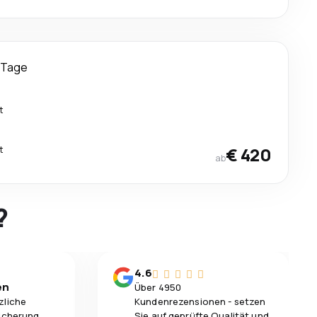
 Tage
t
t
€ 420
ab
?
4.6
en
Über 4950
zliche
Kundenrezensionen - setzen
icherung,
Sie auf geprüfte Qualität und