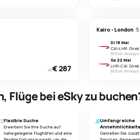
Kairo
-
London
5
Di 18 Mai
CAI
-
LHR
·
Direk
British Airways
Sa 22 Mai
€ 287
LHR
-
CAI
·
Direk
ab
British Airways
h, Flüge bei eSky zu buchen
Flexible Suche
Umfangreiche
Annehmlichkeit
Erweitern Sie Ihre Suche auf
nahegelegene Flughäfen und eine
Genießen Sie zusät
flexible Datumsauswahl, um die
Services: Reisevers