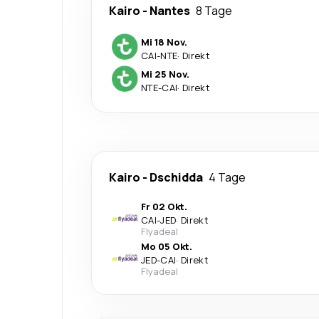
Kairo
-
Nantes
8 Tage
Mi 18 Nov.
CAI
-
NTE
·
Direkt
Mi 25 Nov.
NTE
-
CAI
·
Direkt
Kairo
-
Dschidda
4 Tage
Fr 02 Okt.
CAI
-
JED
·
Direkt
Flyadeal
Mo 05 Okt.
JED
-
CAI
·
Direkt
Flyadeal