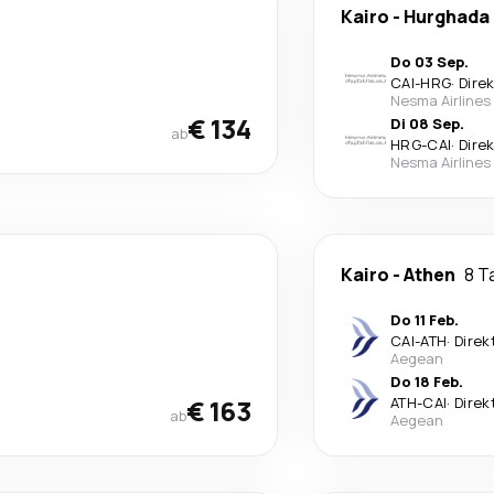
Kairo
-
Hurghada
Do 03 Sep.
CAI
-
HRG
·
Dire
Nesma Airlines
€ 134
Di 08 Sep.
ab
HRG
-
CAI
·
Dire
Nesma Airlines
Kairo
-
Athen
8 T
Do 11 Feb.
CAI
-
ATH
·
Direk
Aegean
Do 18 Feb.
€ 163
ATH
-
CAI
·
Direk
ab
Aegean