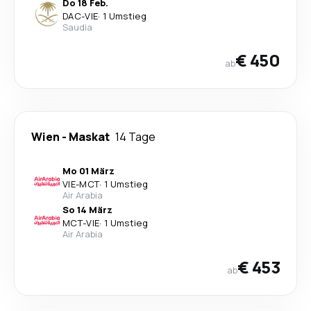
Do 18 Feb.
DAC
-
VIE
·
1 Umstieg
Saudia
€ 450
ab
Wien
-
Maskat
14 Tage
Mo 01 März
VIE
-
MCT
·
1 Umstieg
Air Arabia
So 14 März
MCT
-
VIE
·
1 Umstieg
Air Arabia
€ 453
ab