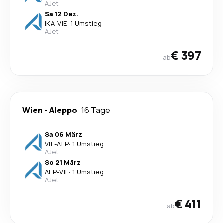
AJet
Sa 12 Dez.
IKA
-
VIE
·
1 Umstieg
AJet
€ 397
ab
Wien
-
Aleppo
16 Tage
Sa 06 März
VIE
-
ALP
·
1 Umstieg
AJet
So 21 März
ALP
-
VIE
·
1 Umstieg
AJet
€ 411
ab