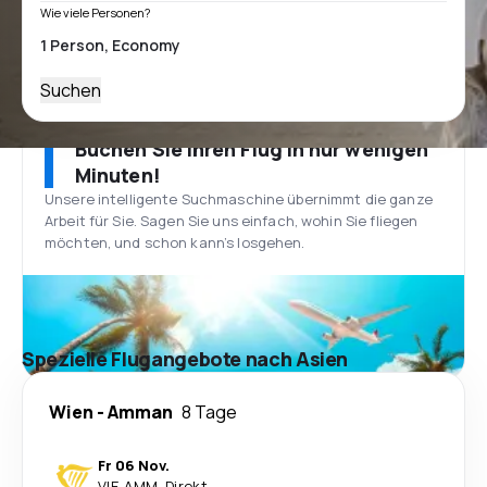
Wie viele Personen?
Suchen
Buchen Sie Ihren Flug in nur wenigen
Minuten!
Unsere intelligente Suchmaschine übernimmt die ganze
Arbeit für Sie. Sagen Sie uns einfach, wohin Sie fliegen
möchten, und schon kann’s losgehen.
Spezielle Flugangebote nach Asien
Wien
-
Amman
8 Tage
Fr 06 Nov.
VIE
-
AMM
·
Direkt