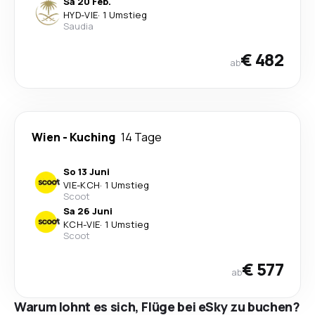
Sa 20 Feb.
HYD
-
VIE
·
1 Umstieg
Saudia
€ 482
ab
Wien
-
Kuching
14 Tage
So 13 Juni
VIE
-
KCH
·
1 Umstieg
Scoot
Sa 26 Juni
KCH
-
VIE
·
1 Umstieg
Scoot
€ 577
ab
Warum lohnt es sich, Flüge bei eSky zu buchen?