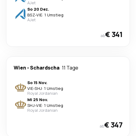
AJet
So 20 Dez.
BSZ
-
VIE
·
1 Umstieg
AJet
€ 341
ab
Wien
-
Schardscha
11 Tage
So 15 Nov.
VIE
-
SHJ
·
1 Umstieg
Royal Jordanian
Mi 25 Nov.
SHJ
-
VIE
·
1 Umstieg
Royal Jordanian
€ 347
ab