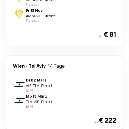
Ryanair
Fr 13 Nov.
AMM
-
VIE
·
Direkt
Ryanair
€ 81
ab
Wien
-
Tel Aviv
14 Tage
Di 02 März
VIE
-
TLV
·
Direkt
El Al
Mo 15 März
TLV
-
VIE
·
Direkt
El Al
€ 222
ab