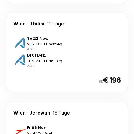
Wien
-
Tbilisi
10 Tage
So 22 Nov.
VIE
-
TBS
·
1 Umstieg
AJet
Di 01 Dez.
TBS
-
VIE
·
1 Umstieg
AJet
€ 198
ab
Wien
-
Jerewan
15 Tage
Fr 06 Nov.
VIE
-
EVN
·
Direkt