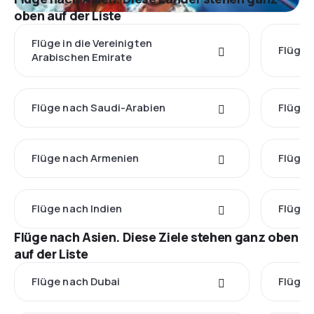
oben auf der Liste
Flüge in die Vereinigten
Flüge 
Arabischen Emirate
Flüge nach Saudi-Arabien
Flüge 
Flüge nach Armenien
Flüge 
Flüge nach Indien
Flüge 
Flüge nach Asien. Diese Ziele stehen ganz oben
auf der Liste
Flüge nach Dubai
Flüge 