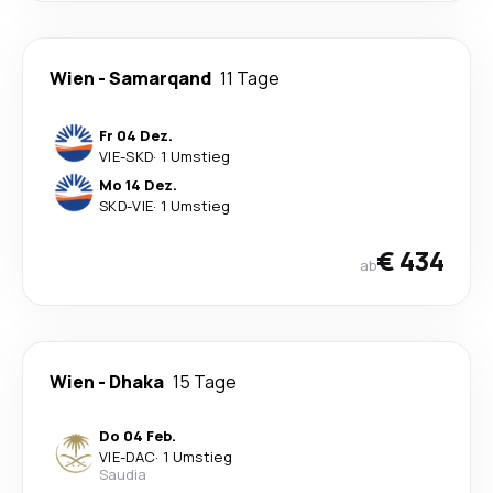
Wien
-
Samarqand
11 Tage
Fr 04 Dez.
VIE
-
SKD
·
1 Umstieg
Mo 14 Dez.
SKD
-
VIE
·
1 Umstieg
€ 434
ab
Wien
-
Dhaka
15 Tage
Do 04 Feb.
VIE
-
DAC
·
1 Umstieg
Saudia