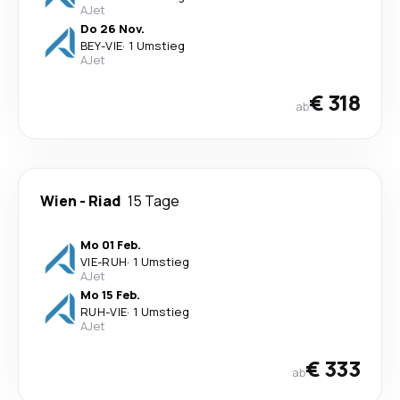
AJet
Do 26 Nov.
BEY
-
VIE
·
1 Umstieg
AJet
€ 318
ab
Wien
-
Riad
15 Tage
Mo 01 Feb.
VIE
-
RUH
·
1 Umstieg
AJet
Mo 15 Feb.
RUH
-
VIE
·
1 Umstieg
AJet
€ 333
ab