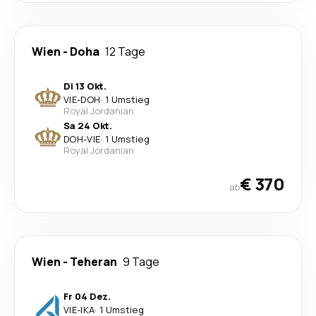
Wien
-
Doha
12 Tage
Di 13 Okt.
VIE
-
DOH
·
1 Umstieg
Royal Jordanian
Sa 24 Okt.
DOH
-
VIE
·
1 Umstieg
Royal Jordanian
€ 370
ab
Wien
-
Teheran
9 Tage
Fr 04 Dez.
VIE
-
IKA
·
1 Umstieg