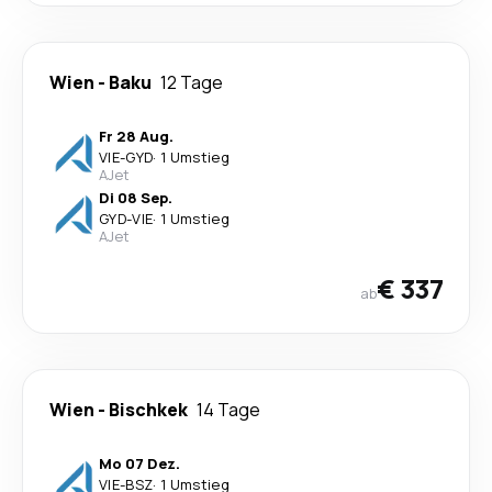
Wien
-
Baku
12 Tage
Fr 28 Aug.
VIE
-
GYD
·
1 Umstieg
AJet
Di 08 Sep.
GYD
-
VIE
·
1 Umstieg
AJet
€ 337
ab
Wien
-
Bischkek
14 Tage
Mo 07 Dez.
VIE
-
BSZ
·
1 Umstieg