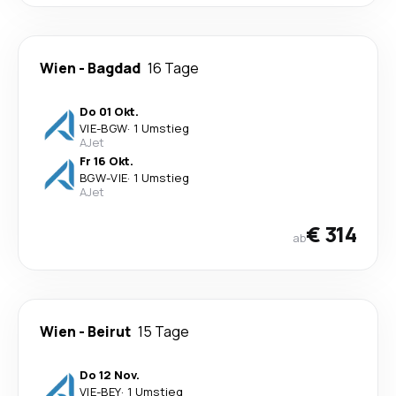
Wien
-
Bagdad
16 Tage
Do 01 Okt.
VIE
-
BGW
·
1 Umstieg
AJet
Fr 16 Okt.
BGW
-
VIE
·
1 Umstieg
AJet
€ 314
ab
Wien
-
Beirut
15 Tage
Do 12 Nov.
VIE
-
BEY
·
1 Umstieg