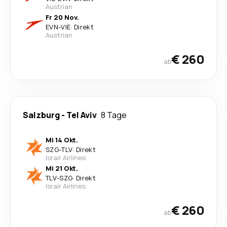
Austrian
Fr 20 Nov.
EVN
-
VIE
·
Direkt
Austrian
€ 260
ab
Salzburg
-
Tel Aviv
8 Tage
Mi 14 Okt.
SZG
-
TLV
·
Direkt
Israir Airlines
Mi 21 Okt.
TLV
-
SZG
·
Direkt
Israir Airlines
€ 260
ab