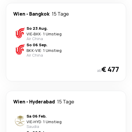
Wien
-
Bangkok
15 Tage
So 23 Aug.
VIE
-
BKK
·
1 Umstieg
Air China
So 06 Sep.
BKK
-
VIE
·
1 Umstieg
Air China
€ 477
ab
Wien
-
Hyderabad
15 Tage
Sa 06 Feb.
VIE
-
HYD
·
1 Umstieg
Saudia