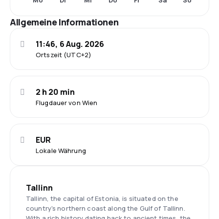
Mo
Di
Mi
Do
Fr
Sa
So
Allgemeine Informationen
11:46, 6 Aug. 2026
Ortszeit (UTC+2)
2 h 20 min
Flugdauer von Wien
EUR
Lokale Währung
Tallinn
Tallinn, the capital of Estonia, is situated on the
country's northern coast along the Gulf of Tallinn.
With a rich history dating back to ancient times, the