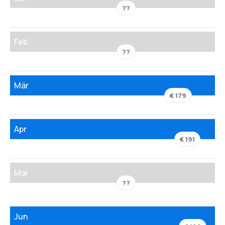
??
Feb
??
Mär
€ 179
Apr
€ 191
Mai
??
Jun