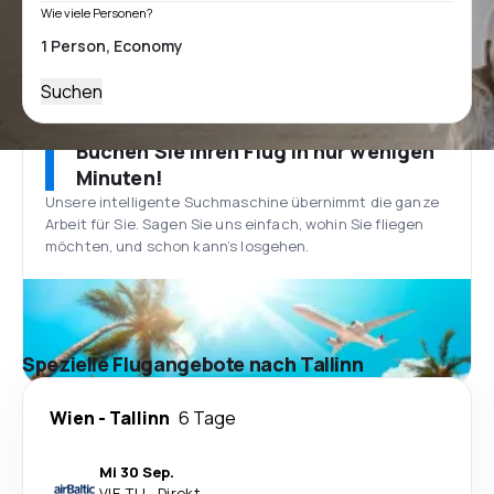
Wie viele Personen?
Suchen
Buchen Sie Ihren Flug in nur wenigen
Minuten!
Unsere intelligente Suchmaschine übernimmt die ganze
Arbeit für Sie. Sagen Sie uns einfach, wohin Sie fliegen
möchten, und schon kann’s losgehen.
Spezielle Flugangebote nach Tallinn
Wien
-
Tallinn
6 Tage
Mi 30 Sep.
VIE
-
TLL
·
Direkt