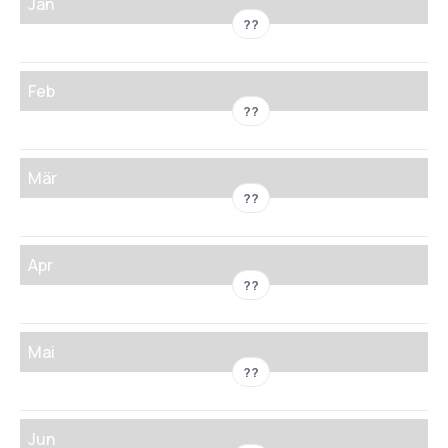
Jän
??
Feb
??
Mär
??
Apr
??
Mai
??
Jun