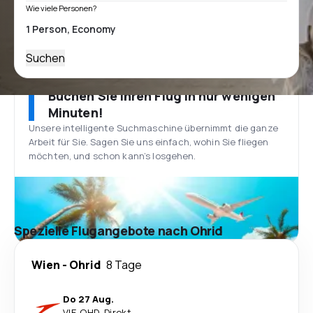
Wie viele Personen?
Suchen
Buchen Sie Ihren Flug in nur wenigen
Minuten!
Unsere intelligente Suchmaschine übernimmt die ganze
Arbeit für Sie. Sagen Sie uns einfach, wohin Sie fliegen
möchten, und schon kann’s losgehen.
Spezielle Flugangebote nach Ohrid
Wien
-
Ohrid
8 Tage
Do 27 Aug.
VIE
-
OHD
·
Direkt