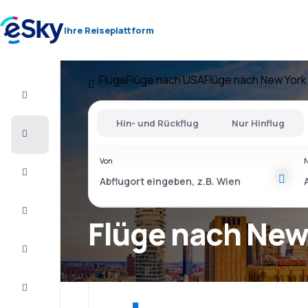
Ihre Reiseplattform
Flüge
Flüge nach USA
Flüge nach New York
Flug+Hotel
Hin- und Rückflug
Nur Hinflug
Flüge
Von
Urlaub
Last
Minute
Flüge nach New
Kurzurlaub
Unterkunft