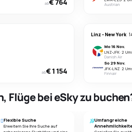
€ 764
ab
Austrian
Linz
-
New York
1
Mo 16 Nov.
LNZ
-
JFK
·
2 Um
Danish Air
So 29 Nov.
€ 1 154
JFK
-
LNZ
·
2 Um
ab
Finnair
h, Flüge bei eSky zu buchen
Flexible Suche
Umfangreiche
Annehmlichkeit
Erweitern Sie Ihre Suche auf