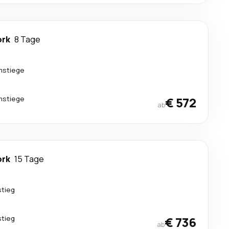
ork
8 Tage
mstiege
mstiege
€ 572
ab
ork
15 Tage
stieg
stieg
€ 736
ab