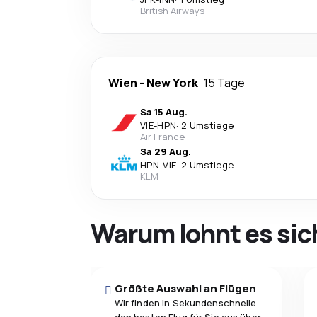
British Airways
Wien
-
New York
15 Tage
Sa 15 Aug.
VIE
-
HPN
·
2 Umstiege
Air France
Sa 29 Aug.
HPN
-
VIE
·
2 Umstiege
KLM
Warum lohnt es sic
Größte Auswahl an Flügen
Wir finden in Sekundenschnelle