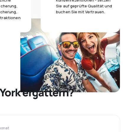
zliche
Kundenrezensionen - setzen
icherung,
Sie auf geprüfte Qualität und
icherung,
buchen Sie mit Vertrauen.
traktionen
York ergattern?
monat