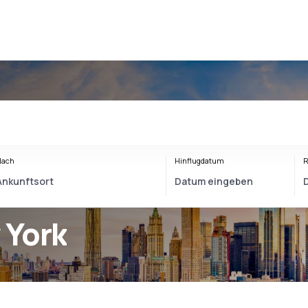
Nach
Hinflugdatum
R
 York