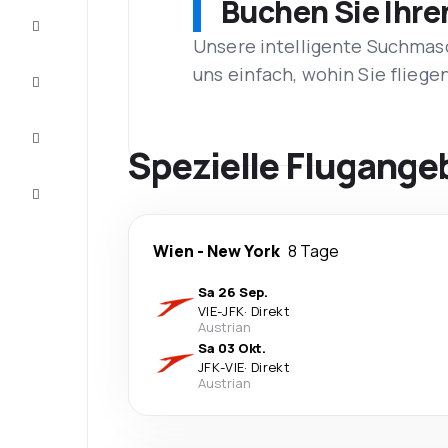
Buchen Sie Ihre
Schnäppchen
Unsere intelligente Suchmasc
uns einfach, wohin Sie flieg
Vervollständigen
Sie die Reise
Inspirationen
und
Spezielle Flugange
Ratschläge
Kundenservice
Wien
-
New York
8 Tage
Sa 26 Sep.
VIE
-
JFK
·
Direkt
Austrian
Sa 03 Okt.
JFK
-
VIE
·
Direkt
Austrian