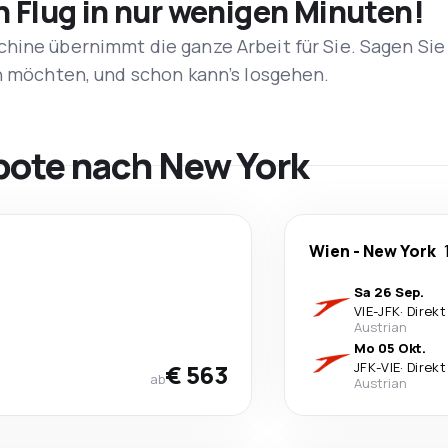
n Flug in nur wenigen Minuten!
hine übernimmt die ganze Arbeit für Sie. Sagen Sie
en möchten, und schon kann’s losgehen.
bote nach New York
Wien
-
New York
Sa 26 Sep.
VIE
-
JFK
·
Direkt
Austrian
Mo 05 Okt.
€ 563
JFK
-
VIE
·
Direkt
ab
Austrian