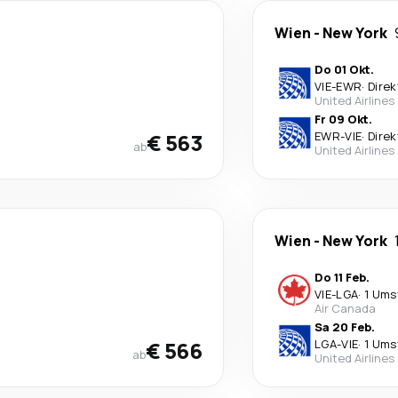
Wien
-
New York
Do 01 Okt.
VIE
-
EWR
·
Direk
United Airlines
Fr 09 Okt.
€ 563
EWR
-
VIE
·
Direk
ab
United Airlines
Wien
-
New York
Do 11 Feb.
VIE
-
LGA
·
1 Ums
Air Canada
Sa 20 Feb.
€ 566
LGA
-
VIE
·
1 Ums
ab
United Airlines