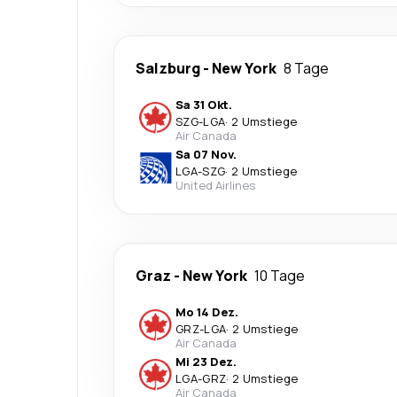
Salzburg
-
New York
8 Tage
Sa 31 Okt.
SZG
-
LGA
·
2 Umstiege
Air Canada
Sa 07 Nov.
LGA
-
SZG
·
2 Umstiege
United Airlines
Graz
-
New York
10 Tage
Mo 14 Dez.
GRZ
-
LGA
·
2 Umstiege
Air Canada
Mi 23 Dez.
LGA
-
GRZ
·
2 Umstiege
Air Canada