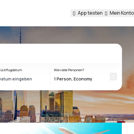
App testen
Mein Konto
ückflugdatum
Wie viele Personen?