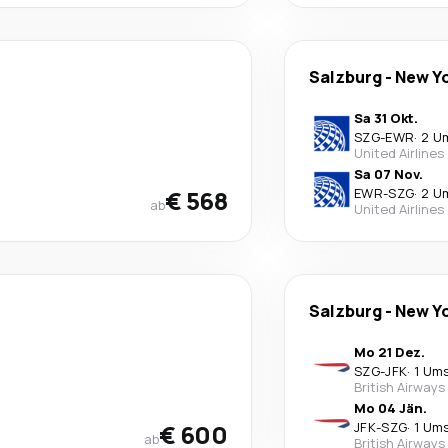
Salzburg
-
New Y
Sa 31 Okt.
SZG
-
EWR
·
2 U
United Airlines
Sa 07 Nov.
€ 568
EWR
-
SZG
·
2 U
ab
United Airlines
Salzburg
-
New Y
Mo 21 Dez.
SZG
-
JFK
·
1 Um
British Airways
Mo 04 Jän.
€ 600
JFK
-
SZG
·
1 Um
ab
British Airways