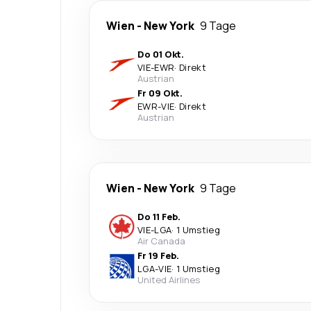
Wien
-
New York
9 Tage
Do 01 Okt.
VIE
-
EWR
·
Direkt
Austrian
Fr 09 Okt.
EWR
-
VIE
·
Direkt
Austrian
Wien
-
New York
9 Tage
Do 11 Feb.
VIE
-
LGA
·
1 Umstieg
Air Canada
Fr 19 Feb.
LGA
-
VIE
·
1 Umstieg
United Airlines