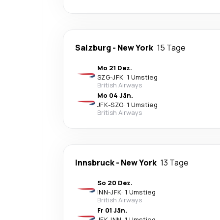
Salzburg
-
New York
15 Tage
Mo 21 Dez.
SZG
-
JFK
·
1 Umstieg
British Airways
Mo 04 Jän.
JFK
-
SZG
·
1 Umstieg
British Airways
Innsbruck
-
New York
13 Tage
So 20 Dez.
INN
-
JFK
·
1 Umstieg
British Airways
Fr 01 Jän.
JFK
-
INN
·
1 Umstieg