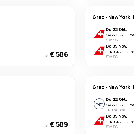
Graz
-
New York
Do 22 Okt.
GRZ
-
JFK
·
1 Um
SWISS
Do 05 Nov.
€ 586
JFK
-
GRZ
·
1 Um
ab
SWISS
Graz
-
New York
Do 22 Okt.
GRZ
-
JFK
·
1 Um
Lufthansa
Do 05 Nov.
€ 589
JFK
-
GRZ
·
1 Um
ab
SWISS