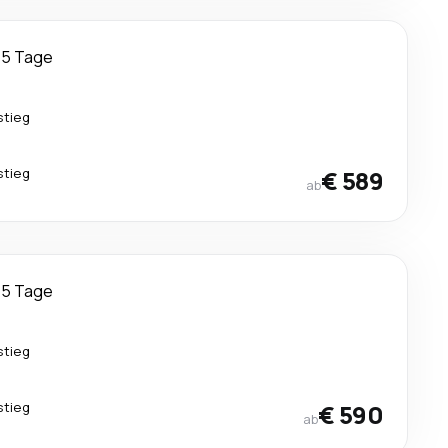
15 Tage
stieg
stieg
€ 589
ab
15 Tage
stieg
stieg
€ 590
ab