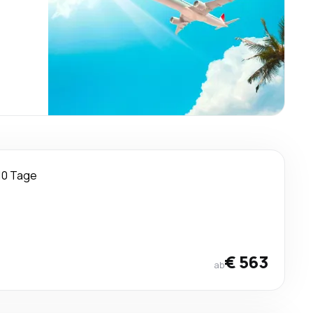
10 Tage
€ 563
ab