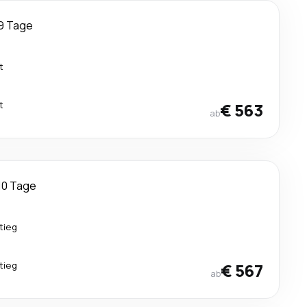
9 Tage
t
t
€ 563
ab
10 Tage
tieg
tieg
€ 567
ab