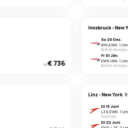
Innsbruck
-
New Y
So 20 Dez.
INN
-
EWR
·
1 Um
British Airways
Fr 01 Jän.
€ 736
EWR
-
INN
·
1 Um
ab
British Airways
Linz
-
New York
8
Di 15 Juni
LZS
-
EWR
·
1 Um
Austrian
Di 22 Juni
EWR
-
LZS
·
2 U