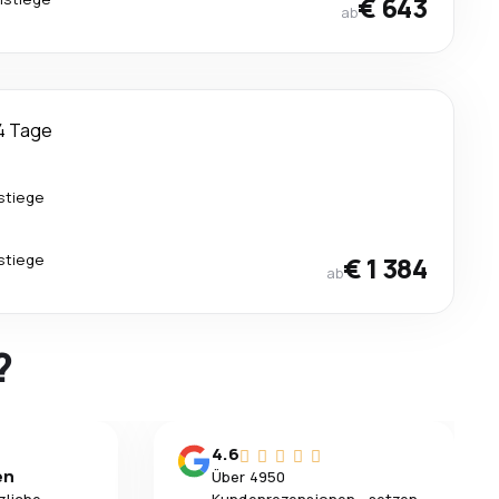
€ 643
ab
4 Tage
stiege
stiege
€ 1 384
ab
?
4.6
en
Über 4950