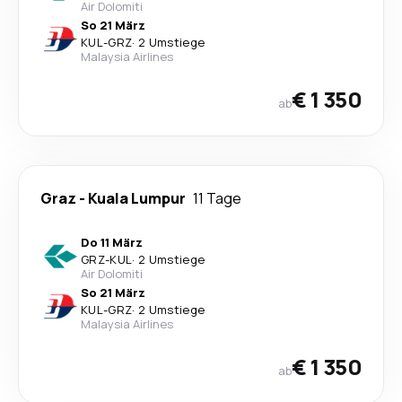
Air Dolomiti
So 21 März
KUL
-
GRZ
·
2 Umstiege
Malaysia Airlines
€ 1 350
ab
Graz
-
Kuala Lumpur
11 Tage
Do 11 März
GRZ
-
KUL
·
2 Umstiege
Air Dolomiti
So 21 März
KUL
-
GRZ
·
2 Umstiege
Malaysia Airlines
€ 1 350
ab