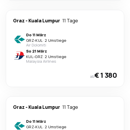
Graz
-
Kuala Lumpur
11 Tage
Do 11 März
GRZ
-
KUL
·
2 Umstiege
Air Dolomiti
So 21 März
KUL
-
GRZ
·
2 Umstiege
Malaysia Airlines
€ 1 380
ab
Graz
-
Kuala Lumpur
11 Tage
Do 11 März
GRZ
-
KUL
·
2 Umstiege