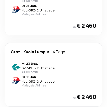
Air Dolomiti
Di 05 Jän.
KUL
-
GRZ
·
2 Umstiege
Malaysia Airlines
€ 2 460
ab
Graz
-
Kuala Lumpur
14 Tage
Mi 23 Dez.
GRZ
-
KUL
·
2 Umstiege
Air Dolomiti
Di 05 Jän.
KUL
-
GRZ
·
2 Umstiege
Malaysia Airlines
€ 2 460
ab