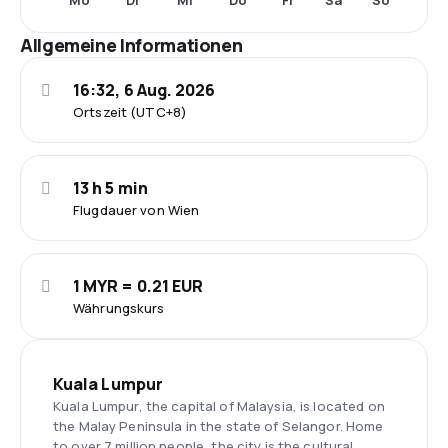
Mo
Di
Mi
Do
Fr
Sa
So
Allgemeine Informationen
16:32, 6 Aug. 2026
Ortszeit (UTC+8)
13 h 5 min
Flugdauer von Wien
1 MYR = 0.21 EUR
Währungskurs
Kuala Lumpur
Kuala Lumpur, the capital of Malaysia, is located on
the Malay Peninsula in the state of Selangor. Home
to over 7 million people, the city is the cultural,