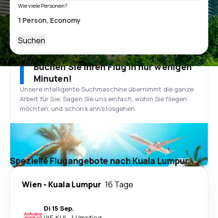
Wie viele Personen?
Suchen
Buchen Sie Ihren Flug in nur wenigen
Minuten!
Unsere intelligente Suchmaschine übernimmt die ganze
Arbeit für Sie. Sagen Sie uns einfach, wohin Sie fliegen
möchten, und schon kann’s losgehen.
Spezielle Flugangebote nach Kuala Lumpur
Wien
-
Kuala Lumpur
16 Tage
Di 15 Sep.
VIE
-
KUL
·
1 Umstieg