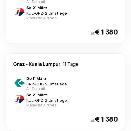
Air Dolomiti
So 21 März
KUL
-
GRZ
·
2 Umstiege
Malaysia Airlines
€ 1 380
ab
Graz
-
Kuala Lumpur
11 Tage
Do 11 März
GRZ
-
KUL
·
2 Umstiege
Air Dolomiti
So 21 März
KUL
-
GRZ
·
2 Umstiege
Malaysia Airlines
€ 1 380
ab