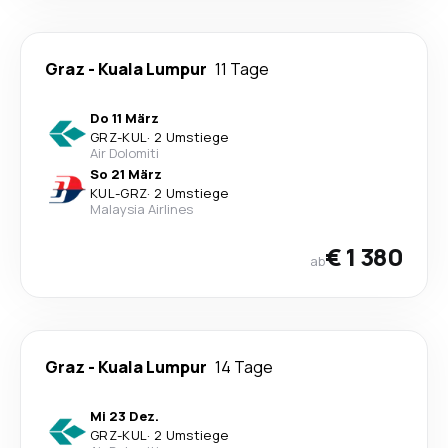
Graz
-
Kuala Lumpur
11 Tage
Do 11 März
GRZ
-
KUL
·
2 Umstiege
Air Dolomiti
So 21 März
KUL
-
GRZ
·
2 Umstiege
Malaysia Airlines
€ 1 380
ab
Graz
-
Kuala Lumpur
14 Tage
Mi 23 Dez.
GRZ
-
KUL
·
2 Umstiege