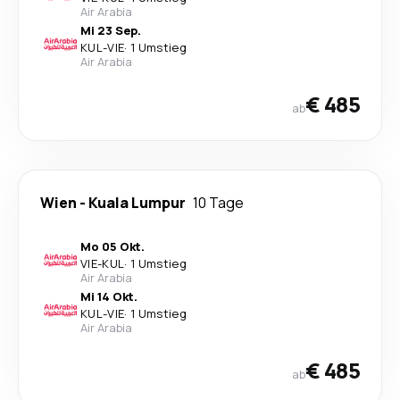
Air Arabia
Mi 23 Sep.
KUL
-
VIE
·
1 Umstieg
Air Arabia
€ 485
ab
Wien
-
Kuala Lumpur
10 Tage
Mo 05 Okt.
VIE
-
KUL
·
1 Umstieg
Air Arabia
Mi 14 Okt.
KUL
-
VIE
·
1 Umstieg
Air Arabia
€ 485
ab