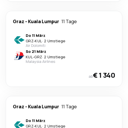
Graz
-
Kuala Lumpur
11 Tage
Do 11 März
GRZ
-
KUL
·
2 Umstiege
Air Dolomiti
So 21 März
KUL
-
GRZ
·
2 Umstiege
Malaysia Airlines
€ 1 340
ab
Graz
-
Kuala Lumpur
11 Tage
Do 11 März
GRZ
-
KUL
·
2 Umstiege