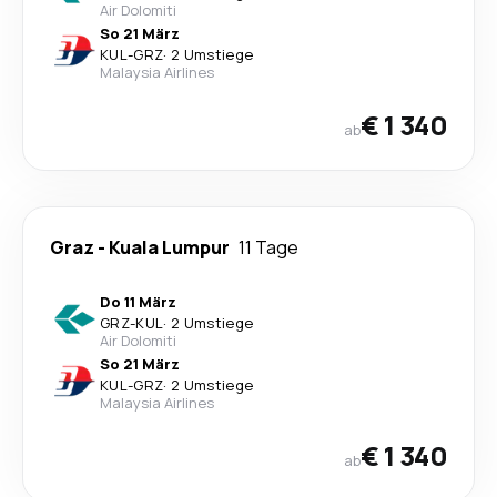
Air Dolomiti
So 21 März
KUL
-
GRZ
·
2 Umstiege
Malaysia Airlines
€ 1 340
ab
Graz
-
Kuala Lumpur
11 Tage
Do 11 März
GRZ
-
KUL
·
2 Umstiege
Air Dolomiti
So 21 März
KUL
-
GRZ
·
2 Umstiege
Malaysia Airlines
€ 1 340
ab