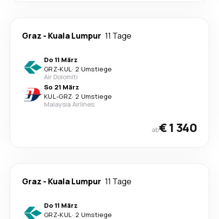
Graz
-
Kuala Lumpur
11 Tage
Do 11 März
GRZ
-
KUL
·
2 Umstiege
Air Dolomiti
So 21 März
KUL
-
GRZ
·
2 Umstiege
Malaysia Airlines
€ 1 340
ab
Graz
-
Kuala Lumpur
11 Tage
Do 11 März
GRZ
-
KUL
·
2 Umstiege