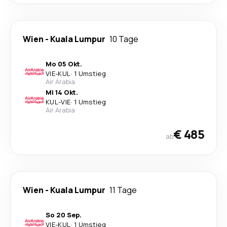
Wien
-
Kuala Lumpur
10 Tage
Mo 05 Okt.
VIE
-
KUL
·
1 Umstieg
Air Arabia
Mi 14 Okt.
KUL
-
VIE
·
1 Umstieg
Air Arabia
€ 485
ab
Wien
-
Kuala Lumpur
11 Tage
So 20 Sep.
VIE
-
KUL
·
1 Umstieg