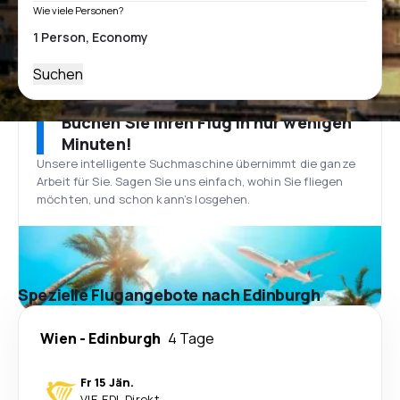
Wie viele Personen?
Suchen
Buchen Sie Ihren Flug in nur wenigen
Minuten!
Unsere intelligente Suchmaschine übernimmt die ganze
Arbeit für Sie. Sagen Sie uns einfach, wohin Sie fliegen
möchten, und schon kann’s losgehen.
Spezielle Flugangebote nach Edinburgh
Wien
-
Edinburgh
4 Tage
Fr 15 Jän.
VIE
-
EDI
·
Direkt