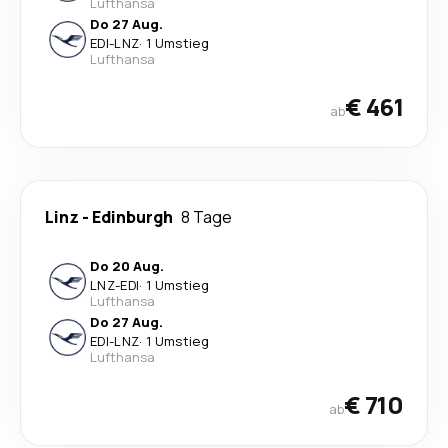
Lufthansa
Do 27 Aug.
EDI
-
LNZ
·
1 Umstieg
Lufthansa
€ 461
ab
Linz
-
Edinburgh
8 Tage
Do 20 Aug.
LNZ
-
EDI
·
1 Umstieg
Lufthansa
Do 27 Aug.
EDI
-
LNZ
·
1 Umstieg
Lufthansa
€ 710
ab