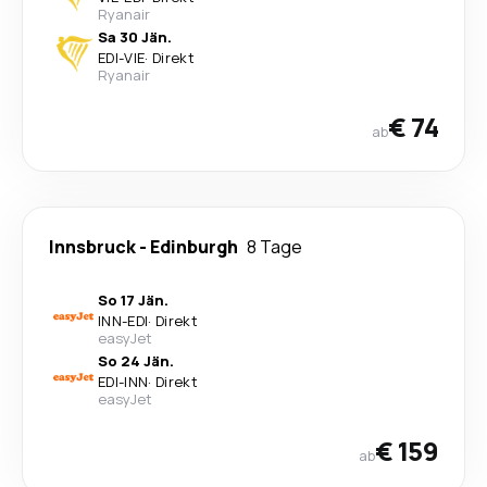
Ryanair
Sa 30 Jän.
EDI
-
VIE
·
Direkt
Ryanair
€ 74
ab
Innsbruck
-
Edinburgh
8 Tage
So 17 Jän.
INN
-
EDI
·
Direkt
easyJet
So 24 Jän.
EDI
-
INN
·
Direkt
easyJet
€ 159
ab