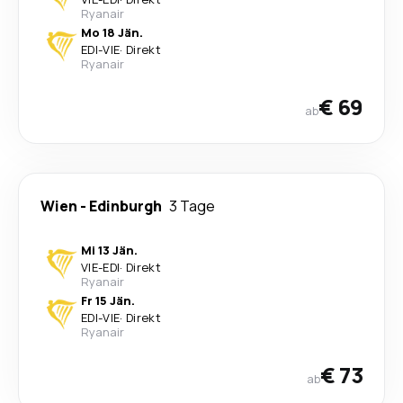
Ryanair
Mo 18 Jän.
EDI
-
VIE
·
Direkt
Ryanair
€ 69
ab
Wien
-
Edinburgh
3 Tage
Mi 13 Jän.
VIE
-
EDI
·
Direkt
Ryanair
Fr 15 Jän.
EDI
-
VIE
·
Direkt
Ryanair
€ 73
ab