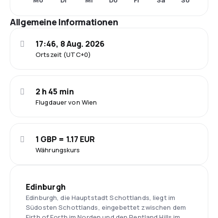
Mo
Di
Mi
Do
Fr
Sa
So
Allgemeine Informationen
17:46, 8 Aug. 2026
Ortszeit (UTC+0)
2 h 45 min
Flugdauer von Wien
1 GBP = 1.17 EUR
Währungskurs
Edinburgh
Edinburgh, die Hauptstadt Schottlands, liegt im
Südosten Schottlands, eingebettet zwischen dem
Firth of Forth im Norden und den Pentland Hills im