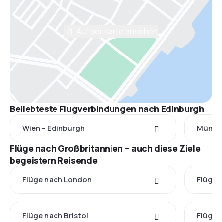
Auf der Karte ansehen
Beliebteste Flugverbindungen nach Edinburgh
Wien - Edinburgh
Münche
Flüge nach Großbritannien – auch diese Ziele
begeistern Reisende
Flüge nach London
Flüge 
Flüge nach Bristol
Flüge 