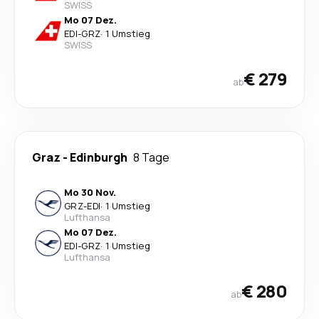
SWISS
Mo 07 Dez.
EDI
-
GRZ
·
1 Umstieg
SWISS
€ 279
ab
Graz
-
Edinburgh
8 Tage
Mo 30 Nov.
GRZ
-
EDI
·
1 Umstieg
Lufthansa
Mo 07 Dez.
EDI
-
GRZ
·
1 Umstieg
Lufthansa
€ 280
ab