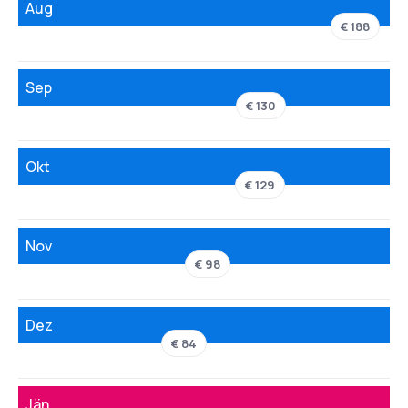
Aug
€ 188
Sep
€ 130
Okt
€ 129
Nov
€ 98
Dez
€ 84
Jän