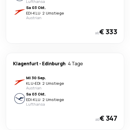
Lufthansa
Sa 03 Okt.
EDI
-
KLU
·
2 Umstiege
Austrian
€ 333
ab
Klagenfurt
-
Edinburgh
4 Tage
Mi 30 Sep.
KLU
-
EDI
·
2 Umstiege
Austrian
Sa 03 Okt.
EDI
-
KLU
·
2 Umstiege
Lufthansa
€ 347
ab