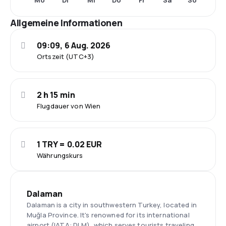
Mo
Di
Mi
Do
Fr
Sa
So
Allgemeine Informationen
09:09, 6 Aug. 2026
Ortszeit (UTC+3)
2 h 15 min
Flugdauer von Wien
1 TRY = 0.02 EUR
Währungskurs
Dalaman
Dalaman is a city in southwestern Turkey, located in
Muğla Province. It's renowned for its international
airport (IATA: DLM), which serves tourists traveling