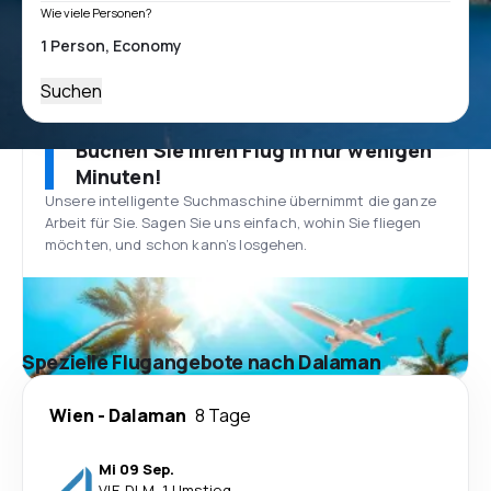
Wie viele Personen?
Suchen
Buchen Sie Ihren Flug in nur wenigen
Minuten!
Unsere intelligente Suchmaschine übernimmt die ganze
Arbeit für Sie. Sagen Sie uns einfach, wohin Sie fliegen
möchten, und schon kann’s losgehen.
Spezielle Flugangebote nach Dalaman
Wien
-
Dalaman
8 Tage
Mi 09 Sep.
VIE
-
DLM
·
1 Umstieg