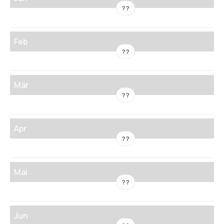
??
Feb
??
Mär
??
Apr
??
Mai
??
Jun