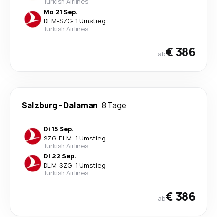
Turkish Airlines
Mo 21 Sep.
DLM
-
SZG
·
1 Umstieg
Turkish Airlines
€ 386
ab
Salzburg
-
Dalaman
8 Tage
Di 15 Sep.
SZG
-
DLM
·
1 Umstieg
Turkish Airlines
Di 22 Sep.
DLM
-
SZG
·
1 Umstieg
Turkish Airlines
€ 386
ab