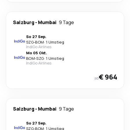
Salzburg
-
Mumbai
9 Tage
So 27 Sep.
SZG
-
BOM
·
1 Umstieg
IndiGo Airlines
Mo 05 Okt.
BOM
-
SZG
·
1 Umstieg
IndiGo Airlines
€ 964
ab
Salzburg
-
Mumbai
9 Tage
So 27 Sep.
SZG
-
BOM
·
1 Umstieg