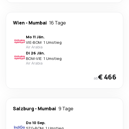
Wien
-
Mumbai
16 Tage
Mo 11 Jän.
VIE
-
BOM
·
1 Umstieg
Air Arabia
Di 26 Jän.
BOM
-
VIE
·
1 Umstieg
Air Arabia
€ 466
ab
Salzburg
-
Mumbai
9 Tage
Do 10 Sep.
SZG
-
BOM
·
1 Umstieg