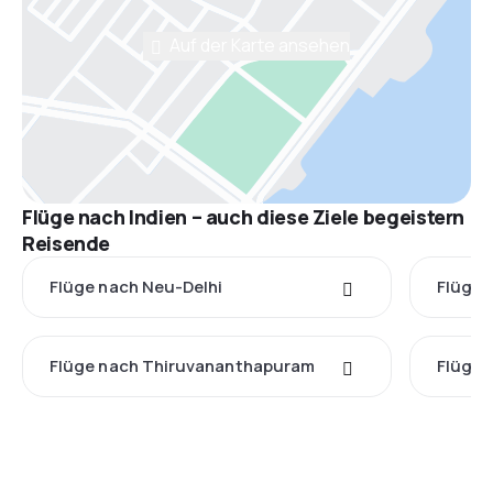
Auf der Karte ansehen
Flüge nach Indien – auch diese Ziele begeistern
Reisende
Flüge nach Neu-Delhi
Flüge 
Flüge nach Thiruvananthapuram
Flüge 