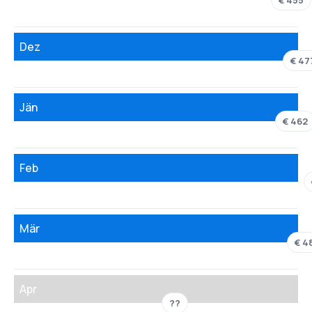
€ 455
Dez
€ 47
Jän
€ 462
Feb
Mär
€ 4
Apr
??