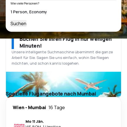
Wie viele Personen?
Suchen
Buchen Sie Ihren Flug in nur wenigen
Minuten!
Unsere intelligente Suchmaschine übernimmt die ganze
Arbeit für Sie. Sagen Sie uns einfach, wohin Sie fliegen
möchten, und schon kann’s losgehen.
Spezielle Flugangebote nach Mumbai
Wien
-
Mumbai
16 Tage
Mo 11 Jän.
VIE
-
BOM
·
1 Umstieg