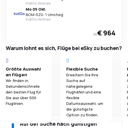
IndiGo Airlines
Mo 05 Okt.
BOM
-
SZG
·
1 Umstieg
IndiGo Airlines
€ 964
ab
Warum lohnt es sich, Flüge bei eSky zu buchen?
Größte Auswahl
Flexible Suche
an Flügen
Erweitern Sie Ihre
Wir finden in
Suche auf
Sekundenschnelle
nahegelegene
den besten Flug für
Flughäfen und eine
Sie aus über 500
flexible
Fluglinien.
Datumsauswahl, um
die günstigste
Option zu finden.
Auf der Suche nach günstigen