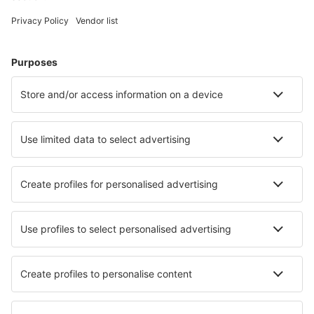
Urlaub
Unterkunft
Flug+Hotel
Hotels
Parkplätze
Transfers
Sehenswürdigkeiten
Sportveranstaltungen
Mehr Infos
Mobile app
Fluggesellschaften
Ryanair
Austrian Airliens
WizzAir