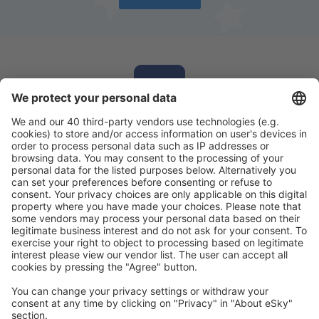
Laden Sie unsere App herunter
und planen
Sie Ihre Reisen
Reise planen
Flüge
Kurzurlaub