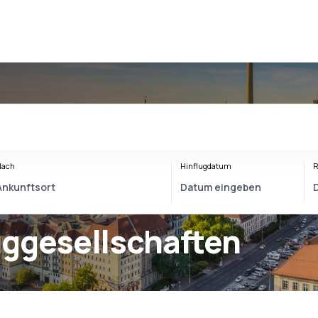
Nach
Hinflugdatum
R
uggesellschaften