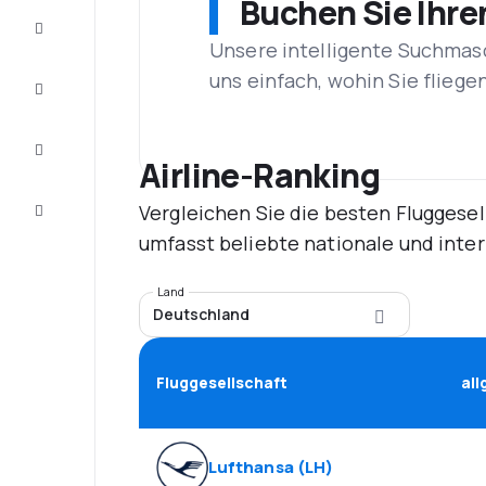
Buchen Sie Ihre
Schnäppchen
Unsere intelligente Suchmasc
uns einfach, wohin Sie flieg
Vervollständigen
Sie die Reise
Inspirationen
und
Airline-Ranking
Ratschläge
Vergleichen Sie die besten Fluggesel
Kundenservice
umfasst beliebte nationale und inte
Land
Deutschland
Fluggesellschaft
al
Lufthansa
(
LH
)