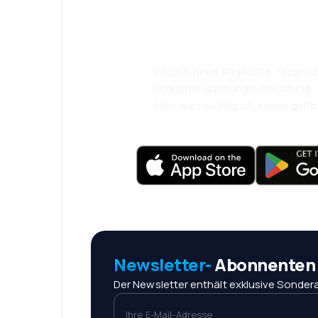
komfortabler.
Täglich neue Angebote: Flüge, Ur
Bequeme Buchungsverwaltung
Alles was wichtig ist, immer griffb
Newsletter-
Abonnenten r
Der Newsletter enthält exklusive Sondera
Ihre E-Mail-Adresse