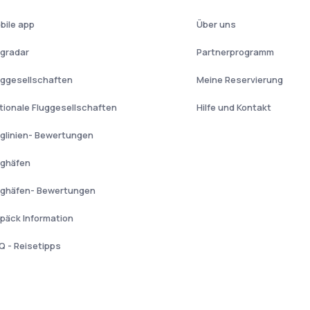
bile app
Über uns
ugradar
Partnerprogramm
uggesellschaften
Meine Reservierung
tionale Fluggesellschaften
Hilfe und Kontakt
uglinien- Bewertungen
ughäfen
ughäfen- Bewertungen
päck Information
Q - Reisetipps