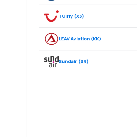
TUIfly
(
X3
)
LEAV Aviation
(
KK
)
Sundair
(
SR
)
Psst! Laden Sie
herunter und re