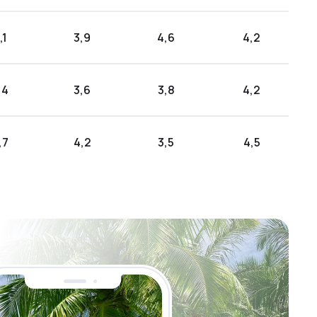
,1
3,9
4,6
4,2
,4
3,6
3,8
4,2
,7
4,2
3,5
4,5