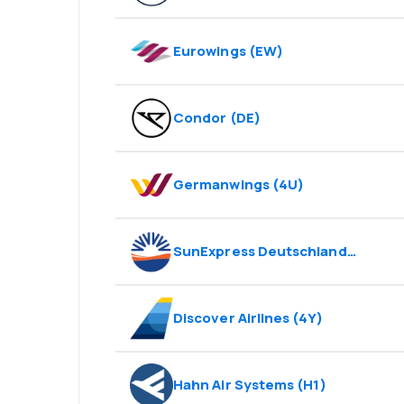
Eurowings
(
EW
)
Condor
(
DE
)
Germanwings
(
4U
)
SunExpress Deutschland
(
XG
)
Discover Airlines
(
4Y
)
Hahn Air Systems
(
H1
)