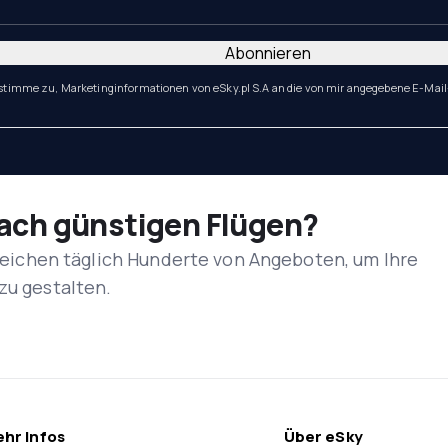
Abonnieren
 stimme zu, Marketinginformationen von eSky.pl S.A an die von mir angegebene E-Mail
nach günstigen Flügen?
rgleichen täglich Hunderte von Angeboten, um Ihre
zu gestalten.
hr Infos
Über eSky