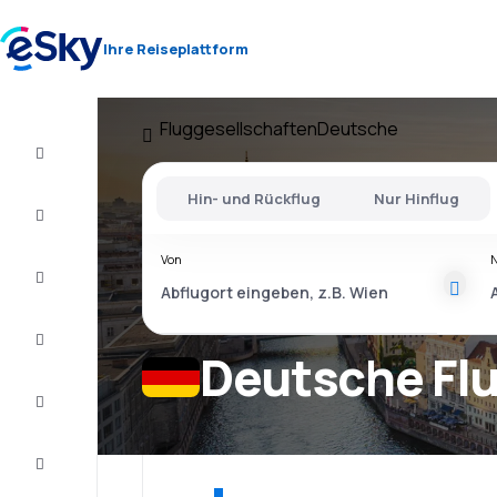
Ihre Reiseplattform
Fluggesellschaften
Deutsche
Flug+Hotel
Hin- und Rückflug
Nur Hinflug
Flüge
Von
Urlaub
Last
Minute
Deutsche Fl
Kurzurlaub
Unterkunft