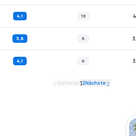
4,1
18
4
3,6
6
3
4,1
6
3
Vorherige
1
2
Nächste
 die eSky App
isen Sie noch