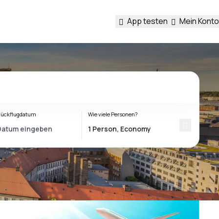
App testen
Mein Konto
ückflugdatum
Wie viele Personen?